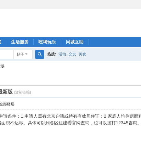
置
生活服务
吃喝玩乐
同城互助
热搜:
活动
交友
美食
帖子
搜
新版
索
最新版
[复制链接]
全部楼层
房申请条件：1.申请人需有北京户籍或持有有效居住证；2.家庭人均住房面
房面积不达标。具体可以到各区住建委官网查询，也可以拨打12345咨询