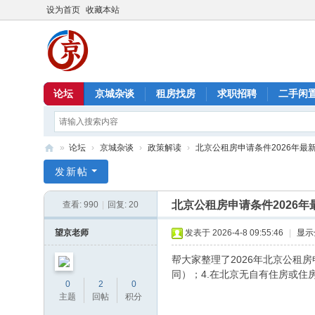
设为首页
收藏本站
论坛
京城杂谈
租房找房
求职招聘
二手闲
»
论坛
›
京城杂谈
›
政策解读
›
北京公租房申请条件2026年最
北
发新帖
京
北京公租房申请条件2026年
查看:
990
|
回复:
20
信
息
望京老师
发表于 2026-4-8 09:55:46
|
显示
港
帮大家整理了2026年北京公租
同）；4.在北京无自有住房或住
0
2
0
主题
回帖
积分