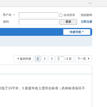
切
换
用户名
自动登录
找回密码
到
窄
密码
立即注册
登录
版
快捷导航
返回列表
1
2
3
/ 3 页
下一页
积低于15平米；3.家庭年收入需符合标准（具体标准各区不
。