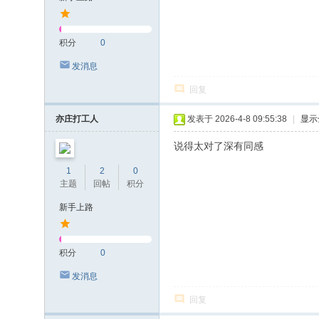
积分
0
发消息
回复
亦庄打工人
发表于 2026-4-8 09:55:38
|
显示
说得太对了深有同感
1
2
0
主题
回帖
积分
新手上路
积分
0
发消息
回复