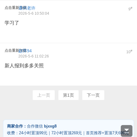
点击重新加载
通州老许
#
9
2026-5-6 10:50:04
学习了
点击重新加载
赵萍94
#
10
2026-5-6 11:02:26
新人报到多多关照
上一页
第1页
下一页
商家合作：
合作微信
bjxxg8
收费：24小时置顶99元｜72小时置顶269元｜首页推荐+置顶7天699元