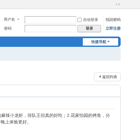
切
换
用户名
自动登录
找回密码
到
窄
密码
立即注册
登录
版
快捷导航
返回列表
麻辣小龙虾，排队王但真的好吃；2.花家怡园的烤鱼，分
日晚上体验更好。