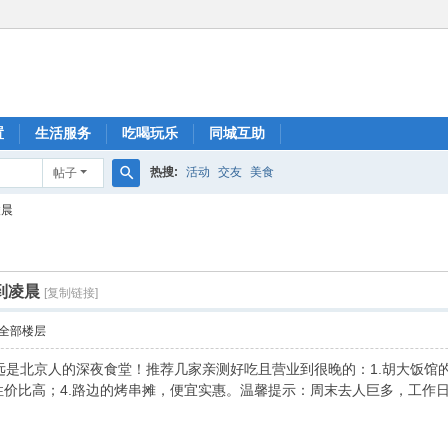
置
生活服务
吃喝玩乐
同城互助
热搜:
活动
交友
美食
帖子
搜
凌晨
索
到凌晨
[复制链接]
全部楼层
是北京人的深夜食堂！推荐几家亲测好吃且营业到很晚的：1.胡大饭馆的
性价比高；4.路边的烤串摊，便宜实惠。温馨提示：周末去人巨多，工作