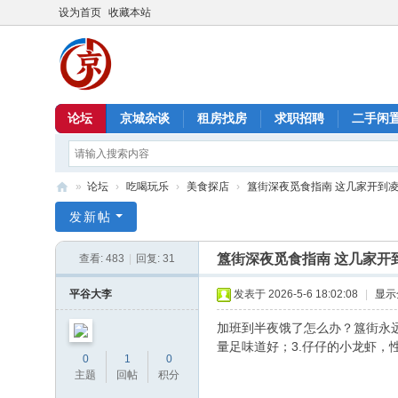
设为首页
收藏本站
论坛
京城杂谈
租房找房
求职招聘
二手闲
»
论坛
›
吃喝玩乐
›
美食探店
›
簋街深夜觅食指南 这几家开到
北
发新帖
京
簋街深夜觅食指南 这几家开
查看:
483
|
回复:
31
信
息
平谷大李
发表于 2026-5-6 18:02:08
|
显示
港
加班到半夜饿了怎么办？簋街永远
量足味道好；3.仔仔的小龙虾，
0
1
0
主题
回帖
积分