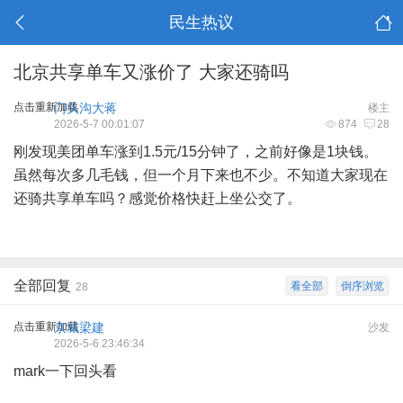
民生热议
北京共享单车又涨价了 大家还骑吗
点击重新加载
门头沟大蒋
楼主
2026-5-7 00:01:07
874
28
刚发现美团单车涨到1.5元/15分钟了，之前好像是1块钱。
虽然每次多几毛钱，但一个月下来也不少。不知道大家现在
还骑共享单车吗？感觉价格快赶上坐公交了。
全部回复
看全部
倒序浏览
28
点击重新加载
京城梁建
沙发
2026-5-6 23:46:34
mark一下回头看