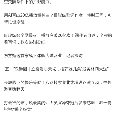
空突防条件下的拦截能力。
用AI写出20亿播放量神曲？目瑙纵歌词作者：耗时三周，AI
帮忙也添乱
目瑙纵歌全网爆火，播放突破20亿次！词作者自述：全程站
着写词，数次热泪盈眶
东方甄选首家线下体验店试营业，记者探访——
“五一”乐游园｜立夏漫步天坛，推荐这几条“最美林间大道”
长城脚下的快乐等候！八达岭索道北线增设路演互动，中外
游客嗨翻天
打最准的球，说最柔的话！吴宜泽夺冠后发来感谢，独一份
祝福:“睡个好觉”