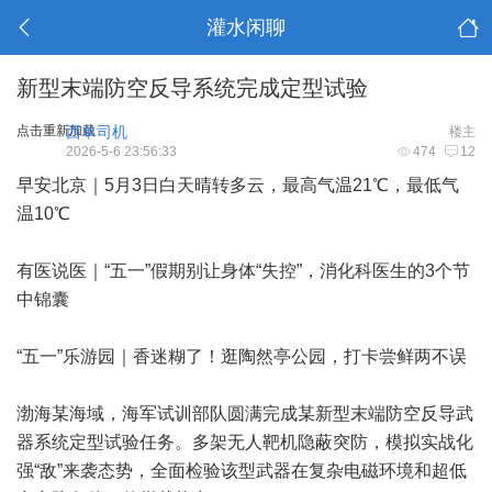
灌水闲聊
新型末端防空反导系统完成定型试验
点击重新加载
西单司机
楼主
2026-5-6 23:56:33
474
12
早安北京｜5月3日白天晴转多云，最高气温21℃，最低气
温10℃
有医说医｜“五一”假期别让身体“失控”，消化科医生的3个节
中锦囊
“五一”乐游园｜香迷糊了！逛陶然亭公园，打卡尝鲜两不误
渤海某海域，海军试训部队圆满完成某新型末端防空反导武
器系统定型试验任务。多架无人靶机隐蔽突防，模拟实战化
强“敌”来袭态势，全面检验该型武器在复杂电磁环境和超低