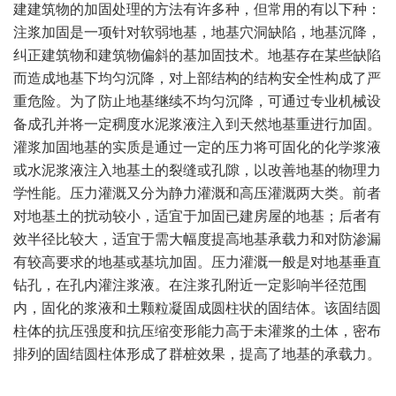
建建筑物的加固处理的方法有许多种，但常用的有以下种：
注浆加固是一项针对软弱地基，地基穴洞缺陷，地基沉降，
纠正建筑物和建筑物偏斜的基加固技术。地基存在某些缺陷
而造成地基下均匀沉降，对上部结构的结构安全性构成了严
重危险。为了防止地基继续不均匀沉降，可通过专业机械设
备成孔并将一定稠度水泥浆液注入到天然地基重进行加固。
灌浆加固地基的实质是通过一定的压力将可固化的化学浆液
或水泥浆液注入地基土的裂缝或孔隙，以改善地基的物理力
学性能。压力灌溉又分为静力灌溉和高压灌溉两大类。前者
对地基土的扰动较小，适宜于加固已建房屋的地基；后者有
效半径比较大，适宜于需大幅度提高地基承载力和对防渗漏
有较高要求的地基或基坑加固。压力灌溉一般是对地基垂直
钻孔，在孔内灌注浆液。在注浆孔附近一定影响半径范围
内，固化的浆液和土颗粒凝固成圆柱状的固结体。该固结圆
柱体的抗压强度和抗压缩变形能力高于未灌浆的土体，密布
排列的固结圆柱体形成了群桩效果，提高了地基的承载力。