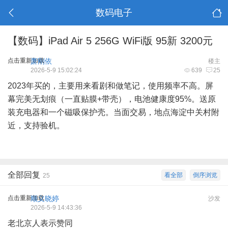
数码电子
【数码】iPad Air 5 256G WiFi版 95新 3200元
点击重新加载
萧刚依
楼主
2026-5-9 15:02:24
639
25
2023年买的，主要用来看剧和做笔记，使用频率不高。屏
幕完美无划痕（一直贴膜+带壳），电池健康度95%。送原
装充电器和一个磁吸保护壳。当面交易，地点海淀中关村附
近，支持验机。
全部回复
看全部
倒序浏览
25
点击重新加载
顺义晓婷
沙发
2026-5-9 14:43:36
老北京人表示赞同