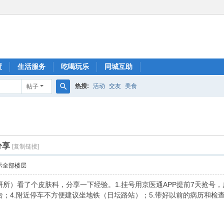
置
生活服务
吃喝玩乐
同城互助
热搜:
活动
交友
美食
帖子
搜
索
分享
[复制链接]
示全部楼层
所）看了个皮肤科，分享一下经验。1.挂号用京医通APP提前7天抢号，皮
；4.附近停车不方便建议坐地铁（日坛路站）；5.带好以前的病历和检