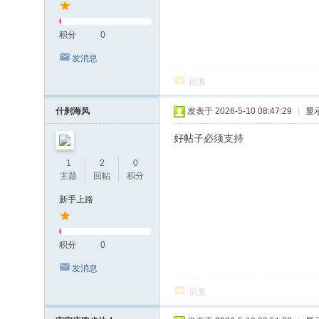
积分
0
发消息
回复
什刹海风
发表于 2026-5-10 08:47:29
|
显
好帖子必须支持
1
2
0
主题
回帖
积分
新手上路
积分
0
发消息
回复