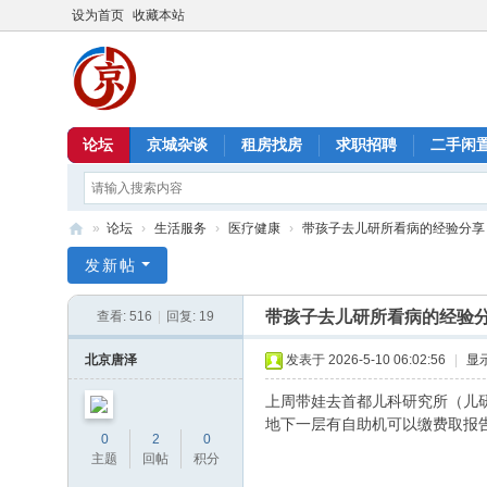
设为首页
收藏本站
论坛
京城杂谈
租房找房
求职招聘
二手闲
»
论坛
›
生活服务
›
医疗健康
›
带孩子去儿研所看病的经验分享
北
发新帖
京
带孩子去儿研所看病的经验
查看:
516
|
回复:
19
信
息
北京唐泽
发表于 2026-5-10 06:02:56
|
显
港
上周带娃去首都儿科研究所（儿研
地下一层有自助机可以缴费取报告
0
2
0
主题
回帖
积分