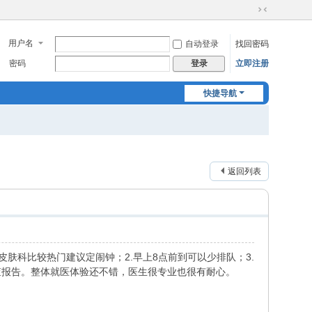
切
换
用户名
自动登录
找回密码
到
窄
密码
立即注册
登录
版
快捷导航
返回列表
肤科比较热门建议定闹钟；2.早上8点前到可以少排队；3.
查报告。整体就医体验还不错，医生很专业也很有耐心。