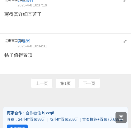
亦庄会计
9
2026-4-8 10:37:19
写得真详细辛苦了
点击重新加载
吴瑶89
#
10
2026-4-8 10:34:31
帖子值得置顶
上一页
第1页
下一页
商家合作：
合作微信
bjxxg8
收费：24小时置顶99元｜72小时置顶269元｜首页推荐+置顶7天699元
查看明细