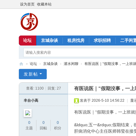
设为首页
收藏本站
论坛
京城杂谈
租房找房
求职招聘
二手闲
»
论坛
›
京城杂谈
›
灌水闲聊
›
有医说医｜“假期没事，一上班就扛
北
发新帖
京
有医说医｜“假期没事，一上
查看:
1100
|
回复:
27
信
息
丰台小高
发表于 2026-5-10 14:56:22
|
显
港
有医说医｜“假期没事，一上班就
0
0
0
&ldquo;五一&rdquo
主题
回帖
积分
肝病消化中心主任医师韩莹在接受采