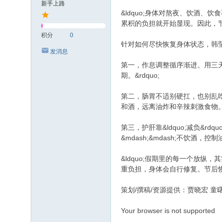
新手上路
&ldquo;身体对熬夜、饮酒
累积的负担就开始显现。因此，节后
积分
0
针对如何尽快恢复身体状态，韩
发消息
第一，作息调整循序渐进。用三天
期。&rdquo;
第二，肠胃不适别硬扛，也别乱
和酒，远离油炸和辛辣刺激食物。&l
第三，护肝靠&ldquo;减负&rd
&mdash;&mdash;不饮酒
&ldquo;假期里的每一个放
重负担，身体会自行修复。节后恢复的核心
策划/撰稿/资源提供：贾晓宏 童
Your browser is not supported