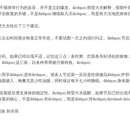
、饮食不规律等行为的反应，并不是立刻爆发。&rdquo;韩莹大夫解释，假
恢复的关键，不是&ldquo;继续歇几天&rdquo;，而是有方法地把身
莹大夫给出了三个建议。
左右时间逐步恢复正常作息，不要试图一天之内强行纠正。&ldquo;
吃药。如果已经出现不适，记住这三点：多吃粥、烂面条等好消化的食物
dquo;这三条，比各种养胃秘方都有效。&rdquo;
quo;而非&ldquo;进补&rdquo;。很多人节后第一反应是吃保健品&ldqu
，控制油脂摄入，晚餐尤其少吃油腻，同时保证每天七小时睡眠。&ldquo;身体最
纵，其实都是在透支身体的稳定性。&rdquo;韩莹大夫提醒，如果节后已经
，不是&ldquo;补&rdquo;，而是&ldquo;停&rdquo;&mdas
曙泉 孙乐琪