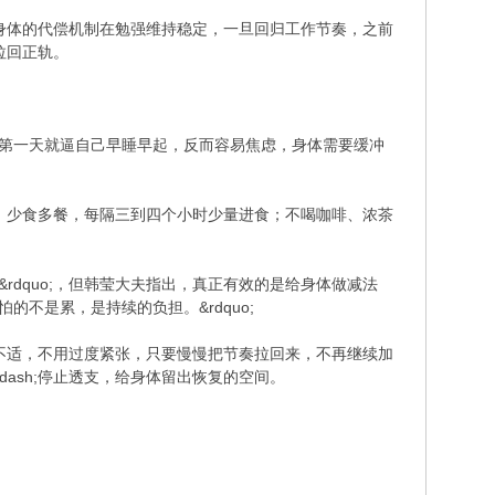
期中身体的代偿机制在勉强维持稳定，一旦回归工作节奏，之前
体拉回正轨。
节后第一天就逼自己早睡早起，反而容易焦虑，身体需要缓冲
；少食多餐，每隔三到四个小时少量进食；不喝咖啡、浓茶
o;护肝&rdquo;，但韩莹大夫指出，真正有效的是给身体做减法
怕的不是累，是持续的负担。&rdquo;
出现不适，不用过度紧张，只要慢慢把节奏拉回来，不再继续加
h;&mdash;停止透支，给身体留出恢复的空间。