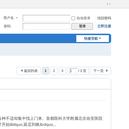
切
换
用户名
自动登录
找回密码
到
窄
密码
立即注册
登录
版
快捷导航
返回列表
1
2
3
/ 3 页
下一页
位，各种不适却集中找上门来。首都医科大学附属北京佑安医院
dquo;延迟到账&rdquo;。