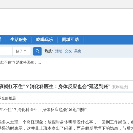
置
生活服务
吃喝玩乐
同城互助
热搜:
活动
交友
美食
帖子
搜
不住”？消化科医生： ...
索
班就扛不住”？消化科医生：身体反应也会“延迟到账”
[复制链接]
示全部楼层
扛不住”？消化科医生：身体反应也会“延迟到账”
;假期结束，很多人发现一个奇怪现象：放假时身体明明没什么事，一回到工作岗
访时表示，这并非上班本身出了问题，而是假期里埋下的隐患，节后才开始&l