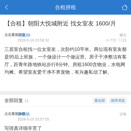
合租拼租
【合租】朝阳大悦城附近 找女室友 1600/月
点击重新加载
邓文88
楼主
2026-5-10 23:58:32
772
21
三居室合租找一位女室友，次卧约10平米。两位现有室友都
是95后上班族，一个做设计一个做运营。房子干净整洁有客
厅，距青年路地铁站步行8分钟。房租1600含物业，水电网
均摊。希望室友爱干净不养宠物，有兴趣私信了解。
全部回复
看全部
倒序浏览
21
点击重新加载
孙萌艳
沙发
2026-5-10 23:57:55
写得真详细辛苦了