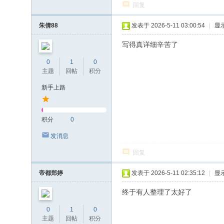
回复
朱倩88
发表于 2026-5-11 03:00:54
|
显
写得真详细辛苦了
0
1
0
主题
回帖
积分
新手上路
积分
0
发消息
回复
帝都郑婷
发表于 2026-5-11 02:35:12
|
显
终于有人整理了太好了
0
1
0
主题
回帖
积分