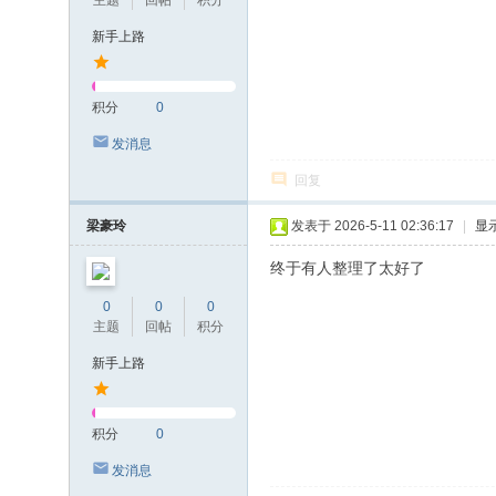
主题
回帖
积分
新手上路
积分
0
发消息
回复
梁豪玲
发表于 2026-5-11 02:36:17
|
显
终于有人整理了太好了
0
0
0
主题
回帖
积分
新手上路
积分
0
发消息