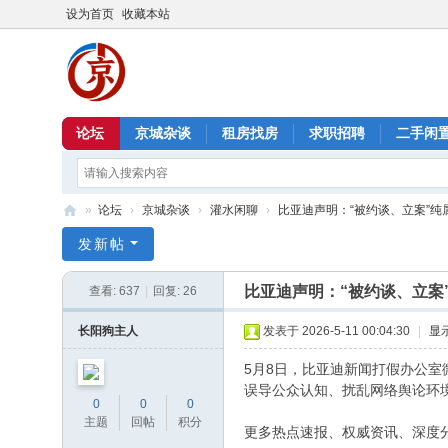
设为首页
收藏本站
论坛
京城杂谈
租房找房
求职招聘
二手闲
»
论坛
›
京城杂谈
›
灌水闲聊
›
比亚迪声明：“被约谈、立案”纯属虚
北
发新帖
京
比亚迪声明：“被约谈、立案
查看:
637
|
回复:
26
信
息
长阳狗主人
发表于 2026-5-11 00:04:30
|
显
港
5月8日，比亚迪新闻打假办公室
误导公众认知、扰乱网络舆论环
0
0
0
主题
回帖
积分
更多热点速报、权威资讯、深度分