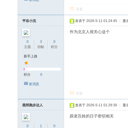
回复
平谷小沈
发表于 2026-5-11 01:24:45
|
显
作为北京人很关心这个
0
3
0
主题
回帖
积分
新手上路
积分
0
发消息
回复
燕郊跑步达人
发表于 2026-5-11 01:29:30
|
显
跟老百姓的日子密切相关
0
1
0