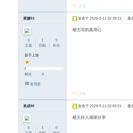
回复
黄娜93
发表于 2026-5-11 02:39:22
|
显
楼主写的真用心
0
1
0
主题
回帖
积分
新手上路
积分
0
发消息
回复
袁成90
发表于 2026-5-11 02:45:51
|
显
楼主好人感谢分享
0
1
0