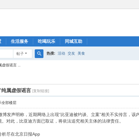
置
生活服务
吃喝玩乐
同城互助
热搜:
活动
交友
美食
帖子
搜
假谣言 ...
索
”纯属虚假谣言
[复制链接]
示全部楼层
微博发声明称，​​近期网络上出现“比亚迪被约谈、立案”相关不实传言，
境。对此，比亚迪方面已取证，将依法追究相关主体的法律责任。
析尽在北京日报App