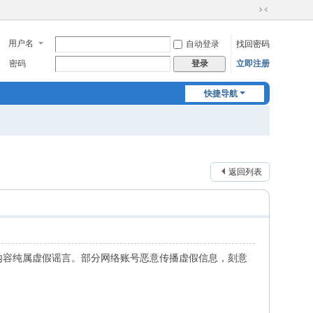
切
换
用户名
自动登录
找回密码
到
窄
密码
立即注册
登录
版
快捷导航
返回列表
该内容纯属虚假谣言。部分网络账号恶意传播虚假信息，刻意