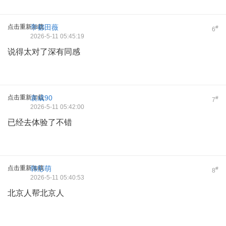
点击重新加载
帝都田薇
#
6
2026-5-11 05:45:19
说得太对了深有同感
点击重新加载
袁成90
#
7
2026-5-11 05:42:00
已经去体验了不错
点击重新加载
韩彤萌
#
8
2026-5-11 05:40:53
北京人帮北京人