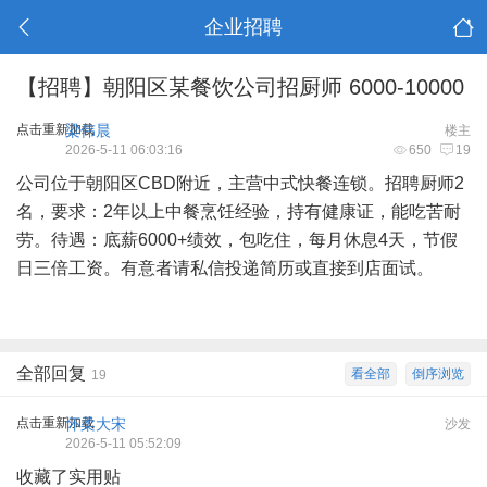
企业招聘
【招聘】朝阳区某餐饮公司招厨师 6000-10000
点击重新加载
梁伟晨
楼主
2026-5-11 06:03:16
650
19
公司位于朝阳区CBD附近，主营中式快餐连锁。招聘厨师2
名，要求：2年以上中餐烹饪经验，持有健康证，能吃苦耐
劳。待遇：底薪6000+绩效，包吃住，每月休息4天，节假
日三倍工资。有意者请私信投递简历或直接到店面试。
全部回复
看全部
倒序浏览
19
点击重新加载
怀柔大宋
沙发
2026-5-11 05:52:09
收藏了实用贴