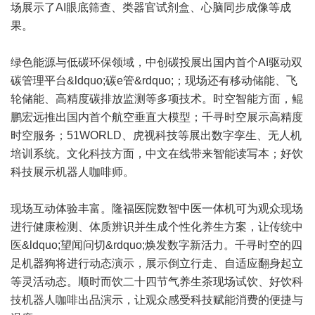
场展示了AI眼底筛查、类器官试剂盒、心脑同步成像等成
果。
绿色能源与低碳环保领域，中创碳投展出国内首个AI驱动双
碳管理平台&ldquo;碳e管&rdquo;；现场还有移动储能、飞
轮储能、高精度碳排放监测等多项技术。时空智能方面，鲲
鹏宏远推出国内首个航空垂直大模型；千寻时空展示高精度
时空服务；51WORLD、虎视科技等展出数字孪生、无人机
培训系统。文化科技方面，中文在线带来智能读写本；好饮
科技展示机器人咖啡师。
现场互动体验丰富。隆福医院数智中医一体机可为观众现场
进行健康检测、体质辨识并生成个性化养生方案，让传统中
医&ldquo;望闻问切&rdquo;焕发数字新活力。千寻时空的四
足机器狗将进行动态演示，展示倒立行走、自适应翻身起立
等灵活动态。顺时而饮二十四节气养生茶现场试饮、好饮科
技机器人咖啡出品演示，让观众感受科技赋能消费的便捷与