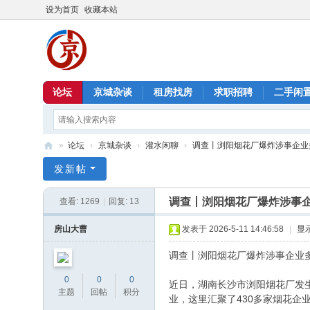
设为首页
收藏本站
论坛
京城杂谈
租房找房
求职招聘
二手闲
»
论坛
›
京城杂谈
›
灌水闲聊
›
调查丨浏阳烟花厂爆炸涉事企业多次
北
发新帖
京
调查丨浏阳烟花厂爆炸涉事
查看:
1269
|
回复:
13
信
息
房山大曹
发表于 2026-5-11 14:46:58
|
显
港
调查丨浏阳烟花厂爆炸涉事企业
0
0
0
近日，湖南长沙市浏阳烟花厂发
主题
回帖
积分
业，这里汇聚了430多家烟花企