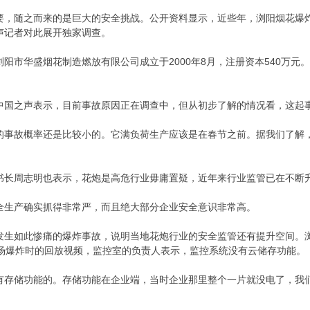
要，随之而来的是巨大的安全挑战。公开资料显示，近些年，浏阳烟花爆
声记者对此展开独家调查。
阳市华盛烟花制造燃放有限公司成立于2000年8月，注册资本540万
中国之声表示，目前事故原因正在调查中，但从初步了解的情况看，这起
的事故概率还是比较小的。它满负荷生产应该是在春节之前。据我们了解
书长周志明也表示，花炮是高危行业毋庸置疑，近年来行业监管已在不断
全生产确实抓得非常严，而且绝大部分企业安全意识非常高。
发生如此惨痛的爆炸事故，说明当地花炮行业的安全监管还有提升空间。
现场爆炸时的回放视频，监控室的负责人表示，监控系统没有云储存功能。
有存储功能的。存储功能在企业端，当时企业那里整个一片就没电了，我