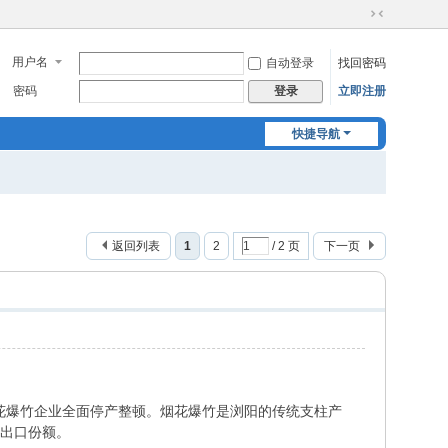
切
换
用户名
自动登录
找回密码
到
窄
密码
立即注册
登录
版
快捷导航
返回列表
1
2
/ 2 页
下一页
花爆竹企业全面停产整顿。烟花爆竹是浏阳的传统支柱产
的出口份额。