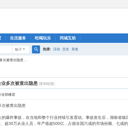
置
生活服务
吃喝玩乐
同城互助
热搜:
活动
交友
美食
帖子
搜
被查出隐患 ...
索
企业多次被查出隐患
[复制链接]
示全部楼层
多次被查出隐患
生的爆炸事故，在当地和整个行业持续引发震动。事故发生后，湖南省烟
业、超30万从业人员，年产值超500亿，占据全国六成的市场份额、七成