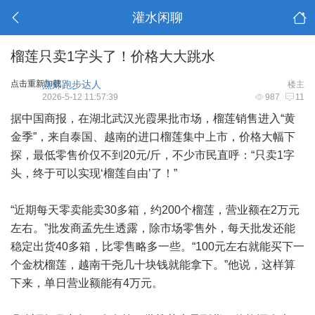
灌水闲聊
榴莲只卖1字头了！价格大大跳水
点击重新加载
燕郊跑步达人
楼主
2026-5-12 11:57:39
987
11
据中国商报，在湖北武汉光霞果批市场，榴莲销售进入“黄
金季”，来自泰国、越南的进口榴莲集中上市，价格大幅下
探，最低零售价仅不到20元/斤，不少市民直呼：“只卖1字
头，终于可以实现‘榴莲自由’了！”
“近期每天零卖能卖30多箱，约200个榴莲，营业额在2万元
左右。”批发商孟先生透露，除市场零售外，每天批发还能
稳定出货40多箱，比零售略多一些。“100元左右就能买下一
个金枕榴莲，越南干尧几十块钱就能拿下。”他说，这样算
下来，单日营业额能有4万元。