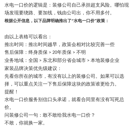
水电
一口价的逻辑是：装修公司自己承担超支风险
。
哪怕现
场发现要绕路、要加线，钱由公司出，你不用多付。
根据公开信息，以下品牌明确推出了
“
水电一口价
”
政策：
由以上表格可以看出：
推出时间：推出时间越早，政策会相对比较完善一些
售后保障：终身质保
年质保
不明
> 20
>
业务地域：全国
东北和部分省会城市
本地装修企业
>
>
家装品牌决策优先级建议：
先看你所在的城市，有没有以上的装修公司。如果可以选
择，可以重点关注一下售后保障这块的政策谁更给力。
提醒！
水电一口价服务
别信口头承诺，就看合同里有没有写死总
价。
问装修公司一句：敢不敢给我水电一口价？
不敢，你就换一家。