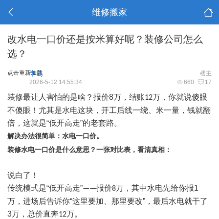
维修搬家
改水电一口价还是按米算好呢？装修公司怎么
选？
点击重新加载
半岛
楼主
2026-5-12 14:55:34
660
17
装修最
让人害怕的是
啥？报价
8
万，结账
万
，你就说傻眼
12
不傻眼！
尤其是水电
这块，开工后
线一绕、米一量，钱就翻
倍
，
这就是
“
低开高走
”
的老套路。
解决办法很简单：水电一
口价
。
装修水电一口价是什么意思？一张对比表，看清真相：
说白了！
传统模式是
“
低开高走
”
报价
万，
其中
水电先给你报
1
——
8
万，进场后告诉你
“
这里要加、那里要改
”
，最后水电就干了
3
万，总价直奔
万。
12