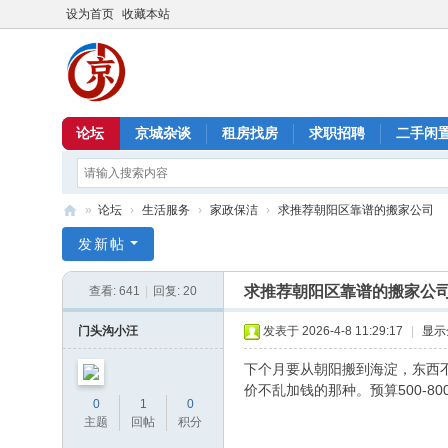
设为首页
收藏本站
论坛
京城杂谈
租房找房
求职招聘
二手闲
»
论坛
›
生活服务
›
家政保洁
›
求推荐朝阳区靠谱的搬家公司
北
发新帖
京
求推荐朝阳区靠谱的搬家公
查看:
641
|
回复:
20
信
息
门头沟小汪
发表于 2026-4-8 11:29:17
|
显示
港
下个月要从朝阳搬到海淀，东西
价不乱加钱的那种。预算500-80
0
1
0
主题
回帖
积分