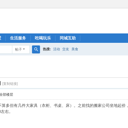
置
生活服务
吃喝玩乐
同城互助
热搜:
活动
交友
美食
帖子
搜
索
司
[复制链接]
全部楼层
不算多但有几件大家具（衣柜、书桌、床）。之前找的搬家公司坐地起价
0左右。