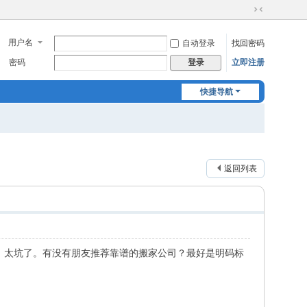
切
换
用户名
自动登录
找回密码
到
窄
密码
立即注册
登录
版
快捷导航
返回列表
，太坑了。有没有朋友推荐靠谱的搬家公司？最好是明码标