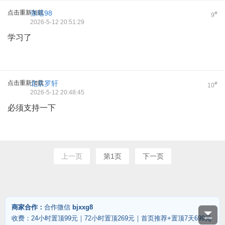
点击重新加载
张瑶98
#
9
2026-5-12 20:51:29
学习了
点击重新加载
北京罗轩
#
10
2026-5-12 20:48:45
必须支持一下
上一页
第1页
下一页
商家合作：
合作微信
bjxxg8
收费：24小时置顶99元｜72小时置顶269元｜首页推荐+置顶7天699元