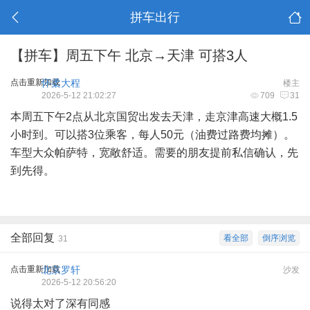
拼车出行
【拼车】周五下午 北京→天津 可搭3人
点击重新加载
怀柔大程
楼主
2026-5-12 21:02:27
709
31
本周五下午2点从北京国贸出发去天津，走京津高速大概1.5
小时到。可以搭3位乘客，每人50元（油费过路费均摊）。
车型大众帕萨特，宽敞舒适。需要的朋友提前私信确认，先
到先得。
全部回复
看全部
倒序浏览
31
点击重新加载
北京罗轩
沙发
2026-5-12 20:56:20
说得太对了深有同感