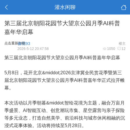
灌水闲聊
第三届北京朝阳花园节大望京公园月季AI科普
嘉年华启幕
点击重新加载
崔明93
楼主
2026-5-12 20:47:58
1050
12
第三届北京朝阳花园节大望京公园月季AI科普嘉年华启幕
5月8日，花开北京&middot;2026京津冀全民赏花季暨第三
届北京朝阳花园节大望京公园月季AI科普嘉年华正式拉开帷
幕。
本次活动以月季朝暮&middot;智绘花境为主题，融合万亩月
季盛景、AI智能互动、创意潮玩市集、星空露营与亲子探险
等多元业态，打造自然美学、前沿科技与城市休闲相融的沉
浸式花事体验。活动将持续至5月28日。