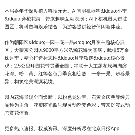
本届嘉年华深度植入科技元素。AI智能机器狗&ldquo;小季
&rdquo;穿梭花海，带来趣味互动表演；AI下棋机器人进驻
园区，将科普与娱乐结合，为游客提供轻智休闲新体验。
作为朝阳区&ldquo;一园一花一品&rdquo;月季主题核心展
区，大望京公园以9000平方米浩瀚花海为基底，栽植5万余
株月季，精心打造标志性&ldquo;月季项链&rdquo;核心景
观；2.5公里环园花带贯通全园，串联十大主题花坛与湖滨
花廊。粉、黄、红等各色月季竞相绽放，一步一景、步移景
异，构筑绝美湖滨花境。
园内花海景观全面焕新，以粉色龙沙宝、石黄金庆典等经典
品种为主角，花瓣随光照呈现灵动渐变色彩，带来沉浸式动
态赏花体验。
更多热点速报、权威资讯、深度分析尽在北京日报App