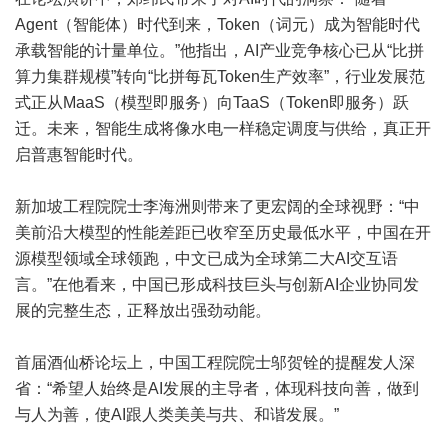
Agent（智能体）时代到来，Token（词元）成为智能时代
承载智能的计量单位。”他指出，AI产业竞争核心已从“比拼
算力集群规模”转向“比拼每瓦Token生产效率”，行业发展范
式正从MaaS（模型即服务）向TaaS（Token即服务）跃
迁。未来，智能生成将像水电一样稳定调度与供给，真正开
启普惠智能时代。
新加坡工程院院士李海洲则带来了更宏阔的全球视野：“中
美前沿大模型的性能差距已收窄至历史最低水平，中国在开
源模型领域全球领跑，中文已成为全球第二大AI交互语
言。”在他看来，中国已形成科技巨头与创新AI企业协同发
展的完整生态，正释放出强劲动能。
首届酒仙桥论坛上，中国工程院院士邬贺铨的提醒发人深
省：“希望人始终是AI发展的主导者，体现科技向善，做到
与人为善，使AI跟人类美美与共、和谐发展。”