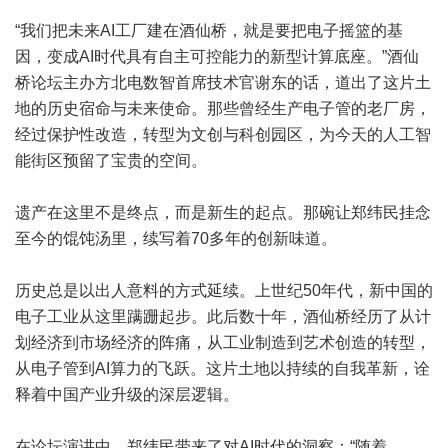
“我们把未来AI工厂建在酒仙桥，就是要把电子摇篮的基
因，变成AI时代具有自主可控能力的新型计算底座。”酒仙
桥论坛主办方北电数智首席技术官谢东的话，道出了这片土
地的历史宿命与未来使命。那些曾经生产电子管的老厂房，
经过保护性改造，转型为文创与科创园区，为今天的人工智
能街区预留了宝贵的空间。
遗产在这里不是终点，而是新生的起点。那碗让郑纬民挂念
至今的馄饨汤里，续写着70多年的创新味道。
历史总是以出人意料的方式延续。上世纪50年代，新中国的
电子工业从这里蹒跚起步。此后数十年，酒仙桥经历了从计
划经济到市场经济的阵痛，从工业制造到艺术创造的转型，
从电子管到AI算力的飞跃。这片土地以持续的自我革新，诠
释着中国产业升级的深层逻辑。
在论坛演讲中，郑纬民带来了对AI时代的洞察：“随着