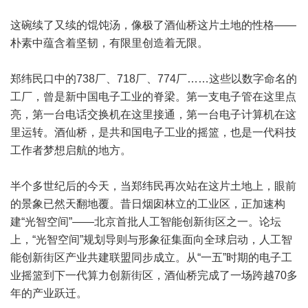
这碗续了又续的馄饨汤，像极了酒仙桥这片土地的性格——
朴素中蕴含着坚韧，有限里创造着无限。
郑纬民口中的738厂、718厂、774厂……这些以数字命名的
工厂，曾是新中国电子工业的脊梁。第一支电子管在这里点
亮，第一台电话交换机在这里接通，第一台电子计算机在这
里运转。酒仙桥，是共和国电子工业的摇篮，也是一代科技
工作者梦想启航的地方。
半个多世纪后的今天，当郑纬民再次站在这片土地上，眼前
的景象已然天翻地覆。昔日烟囱林立的工业区，正加速构
建“光智空间”——北京首批人工智能创新街区之一。论坛
上，“光智空间”规划导则与形象征集面向全球启动，人工智
能创新街区产业共建联盟同步成立。从“一五”时期的电子工
业摇篮到下一代算力创新街区，酒仙桥完成了一场跨越70多
年的产业跃迁。