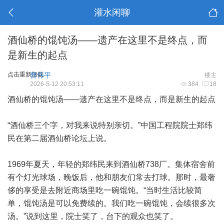
灌水闲聊
酒仙桥的馄饨汤——遗产在这里不是终点，而
是新生的起点
点击重新加载
曹伟平
楼主
2026-5-12 20:53:11
384
18
酒仙桥的馄饨汤——遗产在这里不是终点，而是新生的起点
“酒仙桥三个字，对我来说特别亲切。”中国工程院院士郑纬
民在第二届酒仙桥论坛上说。
1969年夏天，年轻的郑纬民来到酒仙桥738厂。集体宿舍前
有个灯光球场，晚饭后，他和朋友们常去打球。那时，最奢
侈的享受是去附近商场里吃一碗馄饨。“当时生活比较简
单，馄饨汤是可以免费续的。我们吃一碗馄饨，会续很多次
汤。”说到这里，院士笑了，台下的观众也笑了。