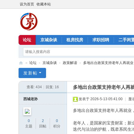
设为首页
收藏本站
论坛
京城杂谈
租房找房
求职招聘
二手闲
»
论坛
›
京城杂谈
›
政策解读
›
多地出台政策支持老年人再就业，
北
发新帖
京
多地出台政策支持老年人再就
查看:
434
|
回复:
16
信
息
西城老孙
发表于 2026-5-13 05:41:00
|
显
港
多地出台政策支持老年人再就业，
0
2
0
老年人，是国家的宝贵财富；新业
主题
回帖
积分
迭代与法治的护航，既牵系民生