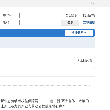
切
换
用户名
自动登录
找回密码
到
窄
密码
立即注册
登录
版
快捷导航
返回列表
新业态劳动者权益保障网——“一老一新”两大群体，政策的
何让奔走各方的新业态劳动者权益落地有声？