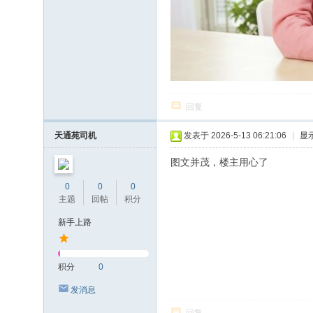
回复
天通苑司机
发表于 2026-5-13 06:21:06
|
显
图文并茂，楼主用心了
0
0
0
主题
回帖
积分
新手上路
积分
0
发消息