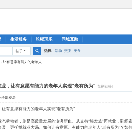
置
生活服务
吃喝玩乐
同城互助
热搜:
活动
交友
美食
帖子
搜
让有意愿有能力的老年人 ...
索
业，让有意愿有能力的老年人实现“老有所为”
[复制链接]
示全部楼层
让有意愿有能力的老年人实现“老有所为”
态劳动者，则是高质量发展的澎湃新血。从支持“银发族”再就业，到织密
冷暖，更托举就业大局。如何让有意愿、有能力的老年人“老有所为”？如