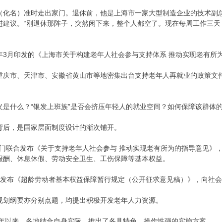
（化名）准时走出家门。退休前，他是上海市一家大型制造企业的技术副总
进建议。“刚退休那阵子，突然闲下来，整个人都空了。现在每周工作三
26年3月印发的《上海市关于构建老年人社会参与支持体系 推动实现老有所
重庆市、天津市、安徽省黄山市等地密集出台支持老年人再就业的政策文
义是什么？“银发上班族”是否会挤压年轻人的就业空间？如何保障该群体
背后，是国家层面制度设计的渐次铺开。
个部门联合发布《关于支持老年人社会参与 推动实现老有所为的指导意见》
报酬、休息休假、劳动安全卫生、工伤保障等基本权益。
部发布《超龄劳动者基本权益保障暂行规定（公开征求意见稿）》，向社
五”规划纲要亦分别点题，均提出积极开发老年人力资源。
6年以来，各地结合自身实际，推出了各具特色、操作性强的实施方案。