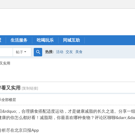
置
生活服务
吃喝玩乐
同城互助
热搜:
活动
交友
美食
帖子
搜
又实用
索
好看又实用
[复制链接]
示全部楼层
肥胖日&rdquo;，合理膳食搭配适度运动，才是健康减脂的长久之道。分享一组食
你怎么都好看！减脂期，你最喜欢哪种食物？评论区聊聊&darr;&darr;​
析尽在北京日报App