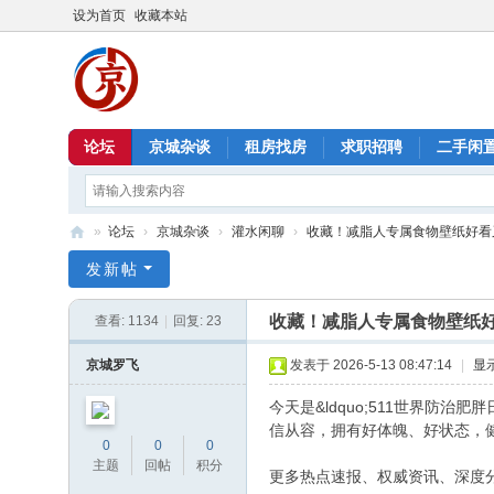
设为首页
收藏本站
论坛
京城杂谈
租房找房
求职招聘
二手闲
»
论坛
›
京城杂谈
›
灌水闲聊
›
收藏！减脂人专属食物壁纸好看
北
发新帖
京
收藏！减脂人专属食物壁纸
查看:
1134
|
回复:
23
信
息
京城罗飞
发表于 2026-5-13 08:47:14
|
显
港
今天是&ldquo;511世界防治
信从容，拥有好体魄、好状态，健康的
0
0
0
主题
回帖
积分
更多热点速报、权威资讯、深度分