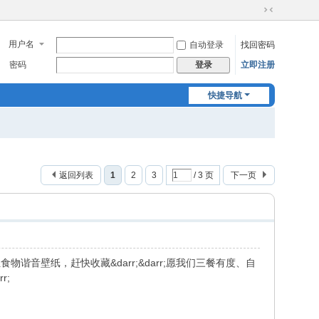
切
换
用户名
自动登录
找回密码
到
窄
密码
立即注册
登录
版
快捷导航
返回列表
1
2
3
/ 3 页
下一页
物谐音壁纸，赶快收藏&darr;&darr;愿我们三餐有度、自
​​