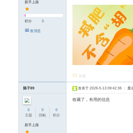
新手上路
积分
0
发消息
回复
陈子89
发表于 2026-5-13 09:42:36
|
显
收藏了，有用的信息
0
0
0
主题
回帖
积分
新手上路