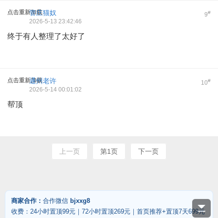
点击重新加载
管庄猫奴
#
9
2026-5-13 23:42:46
终于有人整理了太好了
点击重新加载
通州老许
#
10
2026-5-14 00:01:02
帮顶
上一页
第1页
下一页
商家合作：
合作微信
bjxxg8
收费：24小时置顶99元｜72小时置顶269元｜首页推荐+置顶7天699元