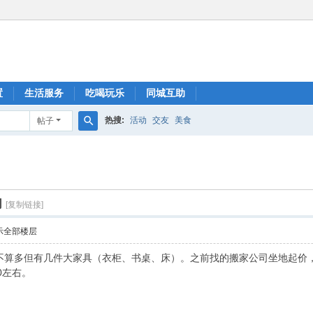
置
生活服务
吃喝玩乐
同城互助
热搜:
活动
交友
美食
帖子
搜
索
司
[复制链接]
示全部楼层
不算多但有几件大家具（衣柜、书桌、床）。之前找的搬家公司坐地起价
0左右。