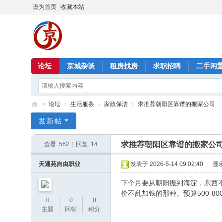
设为首页
收藏本站
论坛
京城杂谈
租房找房
求职招聘
二手闲
»
论坛
›
生活服务
›
家政保洁
›
求推荐朝阳区靠谱的搬家公司
北
发新帖
京
求推荐朝阳区靠谱的搬家公
查看:
562
|
回复:
14
信
息
天通苑自由职业
发表于 2026-5-14 09:02:40
|
显
港
下个月要从朝阳搬到海淀，东西
价不乱加钱的那种。预算500-80
0
0
0
主题
回帖
积分