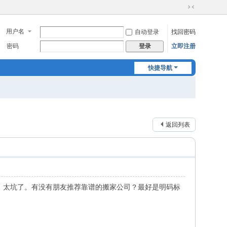
切
换
用户名
自动登录
找回密码
到
窄
密码
立即注册
登录
版
快捷导航
返回列表
，太坑了。有没有朋友推荐靠谱的搬家公司？最好是明码标