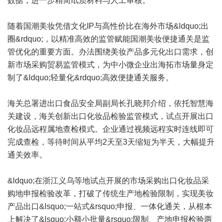
数据，进一步精简纸质材料与人工审核。
随着国潮美妆凭借文化IP与高性价比在海外市场&ldquo;出
圈&rdquo;，以精准高效的监管赋能国潮美妆便捷通关是监
管优化的重要方面。办法围绕美妆产品多元化出口需求，创
新市场采购贸易监管模式，为中小微企业出海拓市场量身定
制了&ldquo;轻量化&rdquo;高效便捷通关服务。
海关总署进出口食品安全局副局长孔晓邦介绍，依托智慧海
关建设，海关创新出口化妆品检验监管模式，试点开展出口
化妆品远程属地查检模式。企业通过视频远程实时连线即可
完成查检，等待时间从平均2天至3天缩短为半天，大幅提升
通关效率。
&ldquo;在浙江义乌等地试点开展的市场采购出口化妆品采
购地申报检验改革，打破了传统生产地检验限制，实现美妆
产品出口&lsquo;一站式&rsquo;申报、一体化通关，从根本
上解决了&lsquo;小额小批量&rsquo;限制、产地申报检验两