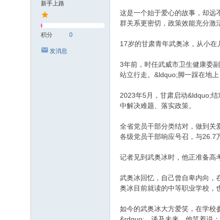
新手上路
这是一个始于爱心的故事，却远不止于爱
群关系更密切，政策效能充分激
积分
0
17岁的甘肃青年武奥冰，从小在儿
发消息
3年前，时任武威市卫生健康委
站立行走。&ldquo;脚一踩在地
2023年5月，甘肃启动&ldquo
中解决难题、落实政策。
全省党员干部分类结对，做到关爱对象
各级党员干部响应号召，与26.
记者见到武奥冰时，他正准备高考体
武奥冰回忆，自己曾自卑内向，在
奥冰目前就读的中等职业学校，也是
如今的武奥冰大方爱笑，在学校参
&rdquo;。谈及未来，他笑着说