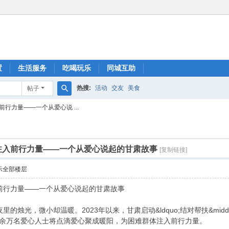
置
生活服务
吃喝玩乐
同城互助
热搜:
活动
交友
美食
帖子
搜
行力量——一个从爱心说 ...
索
注入前行力量——一个从爱心说起的甘肃故事
[复制链接]
示全部楼层
前行力量——一个从爱心说起的甘肃故事
烛光，微小却温暖。2023年以来，甘肃启动&ldquo;结对帮扶&middot;
50余万名爱心人士将点滴爱心聚成暖阳，为困难群体注入前行力量。