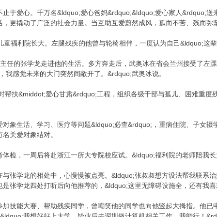
心。千万名&ldquo;爱心爸妈&rdquo;&ldquo;爱心家人&rdquo;送
活，更撬动了广泛的社会力量。当互助互爱蔚然成风，孤而不苦、残而弥
童福利院长大。左腿残疾的他曾与轮椅相伴，一度认为自己&ldquo;这辈子
副主任的张学龙走进他的生活。多方奔走后，武奥冰在省会兰州接受了左
上，我感觉未来的大门突然间敞开了。&rdquo;武奥冰说。
;结对帮扶&middot;爱心甘肃&rdquo;工程，组织各级干部与孤儿、困难重度
生活、学习、医疗等问题&ldquo;必查&rdquo;，重病住院、子女辍学等情
7万名关爱对象结对。
检，一周后将赴浙江一所大专院校应试。&ldquo;福利院的老师陪我长大
与张学龙的相处中，心慢慢被点亮。&ldquo;张叔叔想方设法帮我联系治疗
张学龙四处打听后向他推荐的，&ldquo;这里无障碍设施全，还有我喜欢的
加技能大赛、帮助残疾同学，曾嘲笑他的同学也向他竖起大拇指。他已申请
：&ldquo;我想好好上大学，毕业后去深圳做计算机相关工作，我能行！&rdq