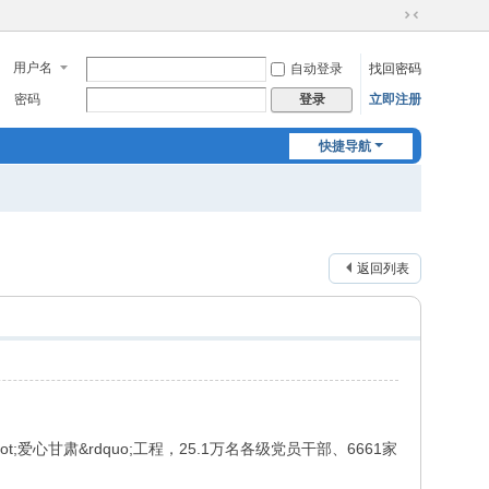
切
换
用户名
自动登录
找回密码
到
窄
密码
立即注册
登录
版
快捷导航
返回列表
爱心甘肃&rdquo;工程，25.1万名各级党员干部、6661家