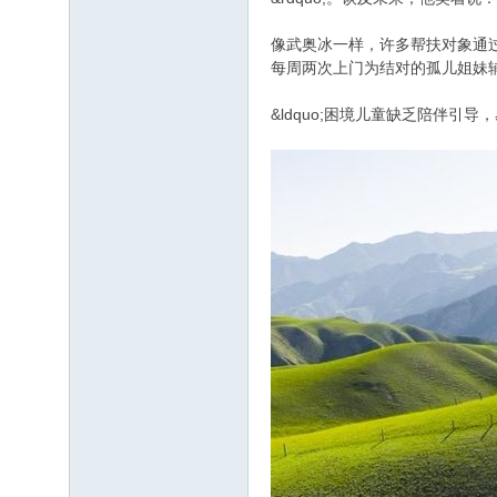
像武奥冰一样，许多帮扶对象通
每周两次上门为结对的孤儿姐妹
&ldquo;困境儿童缺乏陪伴引