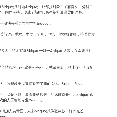
来&ldquo;及时雨&rdquo;，让帮扶对象日子有奔头，党群干
坚、困而有扶，便成了新时代民生福祉最温柔的诠释。
没法去看更大的世界&rdquo;。
踝关节矫正手术。术后一个月，他第一次摆脱轮椅，拄着拐杖
残疾人、特困家庭&ldquo;一对一&rdquo;认亲，在常来常往
况&ldquo;必到&rdquo;。截至目前，累计有25.1万名
，张叔叔更是直接改变了我的命运。&rdquo;他说。
、买矫正鞋。看着我站起来，他比谁都开心。&rdquo;武
人工智能专业&rdquo;。
加入共青团，未来&ldquo;想像张叔叔一样有光芒
uo;