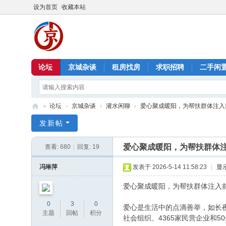
设为首页
收藏本站
论坛
京城杂谈
租房找房
求职招聘
二手闲
»
论坛
›
京城杂谈
›
灌水闲聊
›
爱心聚成暖阳，为帮扶群体注入前
北
发新帖
京
爱心聚成暖阳，为帮扶群体
查看:
680
|
回复:
19
信
息
冯琳萍
发表于 2026-5-14 11:58:23
|
显
港
爱心聚成暖阳，为帮扶群体注入
0
3
0
爱心是生活中的点滴善举，如长夜里的
主题
回帖
积分
社会组织、4365家民营企业和