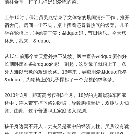
前往食堂，打了几样妈妈爱吃的菜。
上午10时，保洁员吴燕结束了文体馆的晨间清扫工作，推开
宿舍门。房间一尘不染，桌上摆着还冒着热气的饭菜。儿子
坐在轮椅上，冲她笑了笑：&ldquo;妈，节日快乐。今天您
休息，我来。&rdquo;
从13年前那个春天意外摔下陡坡、医生宣告&ldquo;要作好
长期卧床准备&rdquo;的那一刻起，这对母子就踏上了一条
外人难以想象的艰难长路。13年来，吴燕用爱&ldquo;托举
&rdquo;，为轮椅上的儿子撑起了一个完整的求学梦。
2013年3月，距离高考仅剩3个月。18岁的史新晨骑车回家
途中，连人带车摔下路边陡坡，导致胸椎骨折，双腿失去知
觉。由此，这个普通职工家庭陷入深渊。
孩子身边离不开人，丈夫又是家中的经济支柱。吴燕没有犹