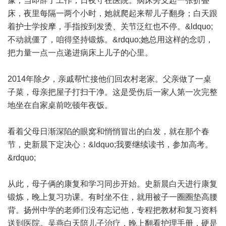
豫，当即辞了工作，日夜守在医院。病床旁支起一张折叠
床，夜里每隔一两个小时，她就爬起来帮儿子翻身；白天跟
着护士学按摩，手指按到发烫、关节泛红也不停。&ldquo;
不动就僵了，咱得坚持锻炼。&rdquo;她总用这样的念叨，
把力量一点一点递进病床上儿子的心里。
2014年除夕，亲戚帮忙接他们回农村老家。父亲做了一桌
子菜，母亲把屋子打扫干净。这是受伤后一家人第一次完整
地坐在自家桌前吃顿年夜饭。
看着父母日渐深陷的眼窝和悄悄冒出的白发，就在那个春
节，史新晨下定决心：&ldquo;我要继续读书，参加高考。
&rdquo;
从此，母子俩的康复和学习同步开始。史新晨白天进行康复
锻炼，晚上复习功课。有时坐不住，就用被子一圈圈垫高腰
背。扬州中学的老师们没有忘记他，专程把教材和复习资料
送到医院。吴燕白天陪儿子治疗，晚上翻看护理手册，硬是