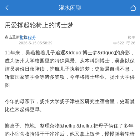
灌水闲聊
用爱撑起轮椅上的博士梦
点击重新加载
北京程芳
楼主
2026-5-15 05:58:39
622
26
11年来，吴燕推着儿子追逐&ldquo;博士梦&rdquo;的身影，
成为扬州大学校园里的特殊风景。从本科到博士，吴燕以保
洁员身份日夜陪读，护航儿子执着追梦；史新晨自强不息，
斩获国家奖学金等诸多奖项，今年将博士毕业。扬州大学供
图
今年的母亲节，扬州大学扬子津校区研究生宿舍里，史新晨
比往常起得更早。
擦桌子、拖地、整理杂物&hellip;&hellip;把母子俩住了多年
的小宿舍收拾得干干净净后，他又拿上饭卡，慢慢摇着轮椅