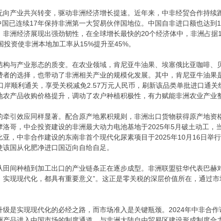
向产业共兴转变，驱动非洲经济增长提速。近年来，中非经贸合作持续跑出“加
中国已连续17年保持非洲第一大贸易伙伴国地位。中国自非进口额也达到123
，非洲经济展现出强劲韧性，在全球增长最快的20个经济体中，非洲占据
国投资使非洲本地加工率从15%提升至45%。
结构与产业形态的质变。在农业领域，肯尼亚牛油果、埃塞俄比亚咖啡、
费者的选择，也带动了非洲相关产业的规模化发展。其中，肯尼亚牛油果是
口岸顺利通关，享受关税减免2.57万元人民币，刷新该品类单批进口通
地农产品收购价格提升，调动了农户种植积极性，有力赋能非洲农业产业
的牵引效应同样显著。配合原产地累积规则，非洲出口货物获得原产地资
洛哥，中企投资建设的非洲最大动力电池基地于2025年5月破土动工，
亚，中非合作建设的东南非首个现代化尿素项目于2025年10月16日举
使该国从化肥净进口国迈向自给自足。
从田间种植到加工出口的产业链条正在逐步成型。非洲联盟驻华代表巴赫
、实现现代化，都具有重要意义”。这正是零关税的深层价值所在，通过
级是实现现代化的必经之路，而市场准入是关键瓶颈。2024年中非合作
洲产品进入中国市场的制度通道，与非洲大陆自由贸易区建设形成制度合