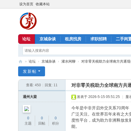
设为首页
收藏本站
论坛
京城杂谈
租房找房
求职招聘
二手闲
»
论坛
›
京城杂谈
›
灌水闲聊
›
对非零关税助力全球南方共逐现
北
发新帖
京
对非零关税助力全球南方共
查看:
450
|
回复:
11
信
息
通州大梁
发表于 2026-5-15 05:51:25
|
显
港
今年是中非开启外交关系70周年
广泛关注。在世界百年未有之大
0
0
0
度性平台，成为助力非洲释放发
主题
回帖
积分
能。