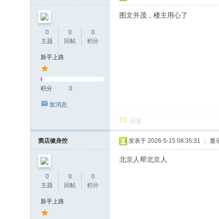
图文并茂，楼主用心了
0
0
0
主题
回帖
积分
新手上路
积分
0
发消息
回复
窦店健身控
发表于 2026-5-15 08:35:31
|
显
北京人帮北京人
0
0
0
主题
回帖
积分
新手上路