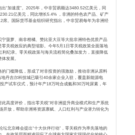
速度”。2025年，中非贸易额达3480.52亿美元，同
0.21亿美元，同比增长5.4% ，非洲的特色农产品、矿产
12席。国际货币基金组织研究指出，中非贸易每年为非洲经
贝宁菠萝、南非柑橘、赞比亚大豆等大批非洲特色优质产品
零关税效应的典型缩影。今年5月1日零关税政策全面落地
关红利纪录。零关税政策与海关流程简化叠加发力，直接降低
整体发展。
格的门槛降低，形成了对非投资的强激励，推动非洲从原料
当地丹吉尔科技城已吸引40余家企业入驻，覆盖新能源电
行投产试车仪式，预计年产18万吨合成氨和30万吨尿素，年
对此高度评价，指出零关税“对非洲提升商业模式和生产系统
市场开放，帮助非洲将资源禀赋、人口红利与产业潜力转化为
论坛北京峰会提出“十大伙伴行动”，零关税作为率先落地的
力，在政策层面精准回应了全球南方国家实现现代化的核心