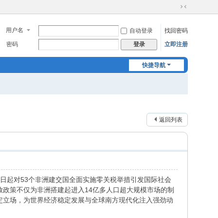
切
换
用户名
自动登录
找回密码
到
窄
密码
立即注册
登录
版
快捷导航
返回列表
1日起对53个非洲建交国全面实施零关税举措引发国际社会
政策不仅为非洲搭建起进入14亿多人口超大规模市场的制
定立场，为世界经济稳定发展与全球南方现代化注入强劲动