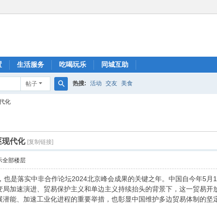
置
生活服务
吃喝玩乐
同城互助
热搜:
活动
交友
美食
帖子
搜
代化
索
逐现代化
[复制链接]
示全部楼层
，也是落实中非合作论坛2024北京峰会成果的关键之年。中国自今年5月
变局加速演进、贸易保护主义和单边主义持续抬头的背景下，这一贸易开放
展潜能、加速工业化进程的重要举措，也彰显中国维护多边贸易体制的坚