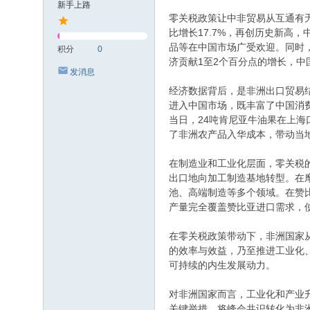
新手上路
零关税政策让中非贸易从互通有无
比增长17.7%，再创历史新高，
品等在中国市场广受欢迎。同时
积分
0
济贡献1至2个百分点的增长，中
发消息
经济数据背后，是非洲出口贸易
进入中国市场，既丰富了中国消
当日，24吨肯尼亚牛油果在上海
了非洲农产品入华成本，带动当
在制造业和工业化层面，零关税
出口地向加工制造基地转型。在摩
池、高端制造等多个领域。在赞比
产量完全覆盖赞比亚进口需求，
在零关税政策带动下，非洲国家
的效率与效益，乃至推进工业化
可持续的内生发展动力。
对非洲国家而言，工业化和产业升
关键举措，将峰会共识转化为非