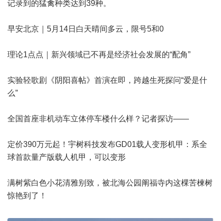
记录到的猛禽种类达到39种。
早安北京｜5月14日白天晴间多云，限号5和0
理论1点点｜新兴领域已不再是经济社会发展的“配角”
实验轻歌剧《阴阳喜帖》首演在即，跨越生死探问“爱是什
么”
全国首座非机动车立体停车楼什么样？记者探访——
定价390万元起！宇树科技发布GD01载人变形机甲：系全
球首款量产版载人机甲，可以变形
满树紫白色小花清雅别致，被北海公园阐福寺内这棵苦楝树
惊艳到了！