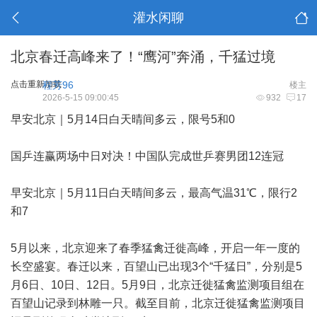
灌水闲聊
北京春迁高峰来了！“鹰河”奔涌，千猛过境
点击重新加载
程芳96
楼主
2026-5-15 09:00:45
932
17
早安北京｜5月14日白天晴间多云，限号5和0
国乒连赢两场中日对决！中国队完成世乒赛男团12连冠
早安北京｜5月11日白天晴间多云，最高气温31℃，限行2
和7
5月以来，北京迎来了春季猛禽迁徙高峰，开启一年一度的
长空盛宴。春迁以来，百望山已出现3个“千猛日”，分别是5
月6日、10日、12日。5月9日，北京迁徙猛禽监测项目组在
百望山记录到林雕一只。截至目前，北京迁徙猛禽监测项目