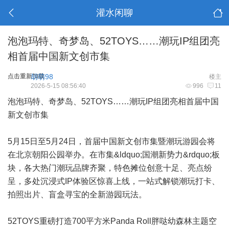
灌水闲聊
泡泡玛特、奇梦岛、52TOYS……潮玩IP组团亮
相首届中国新文创市集
点击重新加载
胡萌98
楼主
2026-5-15 08:56:40
996
11
泡泡玛特、奇梦岛、52TOYS……潮玩IP组团亮相首届中国
新文创市集
5月15日至5月24日，首届中国新文创市集暨潮玩游园会将
在北京朝阳公园举办。在市集&ldquo;国潮新势力&rdquo;板
块，各大热门潮玩品牌齐聚，特色摊位创意十足、亮点纷
呈，多处沉浸式IP体验区惊喜上线，一站式解锁潮玩打卡、
拍照出片、盲盒寻宝的全新游园玩法。
52TOYS重磅打造700平方米Panda Roll胖哒幼森林主题空