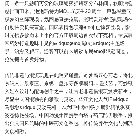
间，数十只憨萌可爱的玻璃钢熊猫错落分布林间，软萌治愈
感扑面而来。泡泡玛特为MOLLY庆生20 周年，巨型城堡气
模梦幻空降现场，氛围感直接拉满。潮玩爱好者还能现场在
自动售卖机买盲盒。国民表情包顶流emoji也惊喜登场，影
时光携多款尚未上市的官方正版周边首次线下亮相，专属展
区巧妙打造趣味十足的&ldquo;emoji诊处&rdquo;主题场
景，治愈又解压。游客可以前来解锁专属emoji限定周边，
抢先拥有首发好物。
传统非遗与潮流玩趣在此跨界碰撞。奇梦岛匠心巧思，将北
京绢人、景泰蓝、京绣、盘扣等多项朝阳非遗技艺，巧妙融
入娃衣设计与配饰创作之中，让古老非遗借潮玩焕发新生，
尽显中式国潮独有的雅致与灵动。华江文化人气IP&ldquo;
马墩墩&rdquo;灵动亮相，以六匹中华神驹奔腾驰骋的飒爽
姿态惊艳登场。中国动漫集团携手白塔寺药店跨界联手，推
出独具国风韵味的中医药文创香包，将传统养生文化与潮流
文创相融。