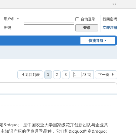
切
换
用户名
自动登录
找回密码
到
窄
密码
立即注册
登录
版
快捷导航
返回列表
1
2
3
/ 3 页
下一页
;约定&rdquo;，是中国农业大学国家级花卉创新团队与企业共
知识产权的优良月季品种，它们和&ldquo;约定&rdquo;