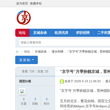
设为首页
收藏本站
论坛
京城杂谈
租房找房
求职招聘
二手闲
»
论坛
›
京城杂谈
›
灌水闲聊
›
“京字号”月季扮靓京城，育种团队揭
北
发新帖
京
“京字号”月季扮靓京城，育
查看:
726
|
回复:
25
信
息
国贸白领
发表于 2026-5-15 11:46:33
|
显
港
“京字号”月季扮靓京城，育种团队
3
3
0
五月的北京，繁花似锦。国贸立交桥上
主题
回帖
积分
同培育的&ldquo;京字号&rd