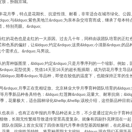
绽放，扮靓京城。
rsquo;属于丰花月季，特点是花期长、抗逆性强、耐看，非常适合在城市绿化、
dquo;与&ldquo;紫色美地兰&rdquo;为亲本杂交培育而成，继承了母本特点
特别亮眼。&rdquo;
quo;粉红的花色也是走红的一大原因。过去几十年，同样由该团队培育的正红色&
的偏好，让&ldquo;约定&rdquo;这类&ldquo;小清新&rdquo;
了这个需求点。&rdquo;马男说。
版图里，&ldquo;约定&rdquo;只是月季序列的一个缩影。例如，团队培育的&l
菲韵&rdquo;花型优美，凭借14天至16天的超长瓶插期，成为切花月季
ldquo;期希&rdquo;等品种，即使在较低的温度下，也能保持正常的
&rdquo;月季正在竞相绽放。北京林业大学月季育种团队培育的&ldquo;红莲舞&r
dquo;等月季新品种各具特色：&ldquo;红莲舞&rdquo;花量大、耐寒抗病；&ld
月季，花量极大，适合园林绿化&hellip;&hellip;该校介绍，这些新品
示，也有正在申报的月季品种还未上市，不少是通过定向分子育种出的、与&ldqu
四倍体植物，长期无性繁殖导致遗传背景高度复杂。就像有四副扑克牌混在一起，
，团队在国际上首次实现了四倍体现代月季单倍型基因组解析，在此基础
花量、抗病性等特性，将育种周期大大缩短，&ldquo;现在我们不用