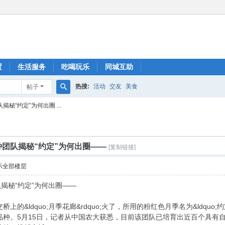
置
生活服务
吃喝玩乐
同城互助
热搜:
活动
交友
美食
帖子
搜
秘“约定”为何出圈 ...
索
种团队揭秘“约定”为何出圈——
[复制链接]
示全部楼层
揭秘“约定”为何出圈——
的&ldquo;月季花廊&rdquo;火了，所用的粉红色月季名为&ldquo
quo;品种。5月15日，记者从中国农大获悉，目前该团队已培育出近百个具有自主