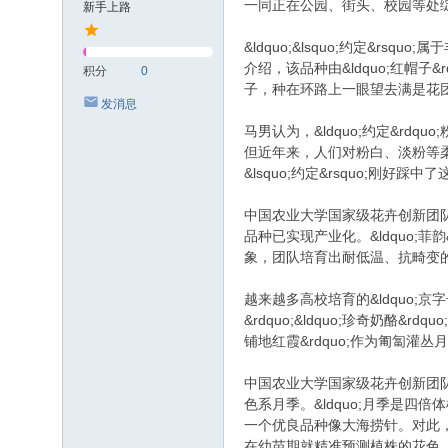
一同正在公园、街头、校园等处
新手上路
&ldquo;&lsquo;约定&
介绍，该品种由&ldquo;红帽子&r
积分
0
子，种在环路上一眼望去满是花团，
发消息
马男认为，&ldquo;约定&rd
但近年来，人们对粉白、淡粉等柔和色系
&lsquo;约定&rsquo;刚好踩中
中国农业大学国家级花卉创新团队的育种
品种已实现产业化。&ldquo;
象，团队培育出耐低温、抗畸变的&
越来越多高校培育的&ldquo;京字号
&rdquo;&ldquo;珍奇奶酪&r
铺地红霞&rdquo;作为匍匐灌丛
中国农业大学国家级花卉创新团队也表
色系月季。&ldquo;月季是
一个优良品种像大海捞针。对此
在幼苗期就精准预测植株的花色、