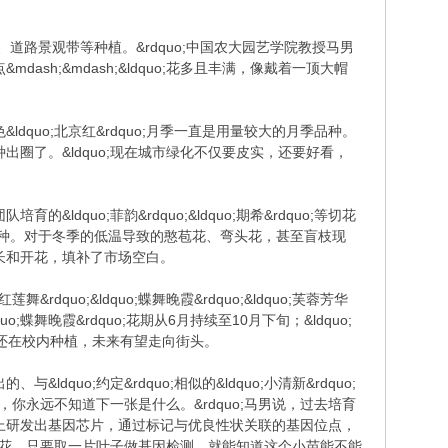
公园、道路景观带等种植。&rdquo;中国农大园艺学院教授马男
&mdash;&mdash;&ldquo;花多且丰满，像戴着一顶大帽
ldquo;北京红&rdquo;月季一直是用量较大的月季品种。
的品种出圈了。&ldquo;现在城市绿化不仅要皮实，还要好看，
dquo;菲韵&rdquo;&ldquo;期希&rdquo;等切花
主导品种。对于冬季的低温导致的憨苞花、弯头花，甚至盲枝现
生长和开花，填补了市场空白。
dquo;&ldquo;蝶舞晚霞&rdquo;&ldquo;芙蓉芳华
quo;蝶舞晚霞&rdquo;花期从6月持续至10月下旬；&ldquo;
种目前还在校内种植，未来有望走向街头。
o;约定&rdquo;相似的&ldquo;小清新&rdquo;
你永远不知道下一张是什么。&rdquo;马男说，过去培育
上研发出基因芯片，通过标记与优良性状关联的基因位点，
等开花，只要取一片叶子做基因检测，就能知道这个小苗能不能