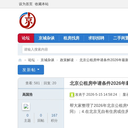
设为首页
收藏本站
论坛
京城杂谈
租房找房
求职招聘
二手闲
»
论坛
›
京城杂谈
›
政策解读
›
北京公租房申请条件2026年最
北
发新帖
京
北京公租房申请条件2026年
查看:
581
|
回复:
20
信
息
高国浩
发表于 2026-5-15 14:58:24
|
显
港
帮大家整理了2026年北京公租
同）；4.在北京无自有住房或住
0
0
167
主题
回帖
积分