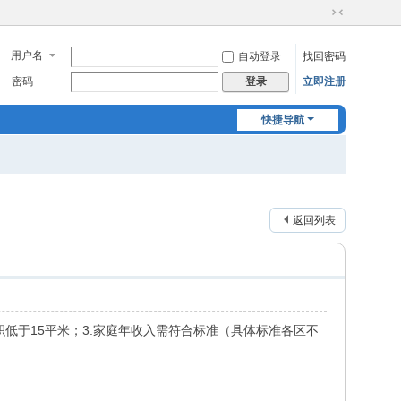
切
换
用户名
自动登录
找回密码
到
窄
密码
立即注册
登录
版
快捷导航
返回列表
积低于15平米；3.家庭年收入需符合标准（具体标准各区不
。