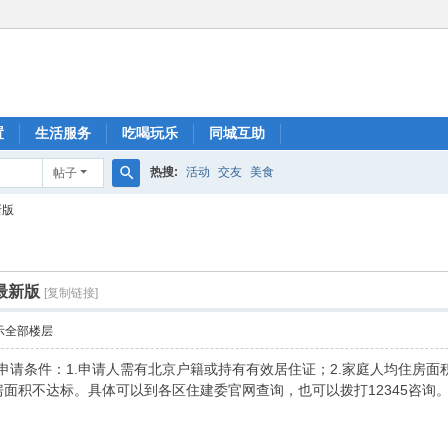
置
生活服务
吃喝玩乐
同城互助
热搜:
活动
交友
美食
帖子
搜
新版
索
最新版
[复制链接]
示全部楼层
房申请条件：1.申请人需有北京户籍或持有有效居住证；2.家庭人均住房面
房面积不达标。具体可以到各区住建委官网查询，也可以拨打12345咨询