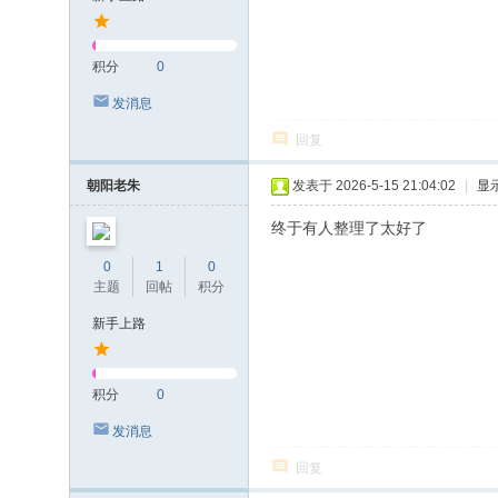
积分
0
发消息
回复
朝阳老朱
发表于 2026-5-15 21:04:02
|
显
终于有人整理了太好了
0
1
0
主题
回帖
积分
新手上路
积分
0
发消息
回复