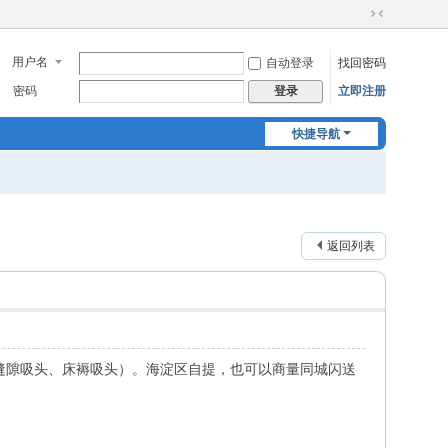
切
换
用户名
自动登录
找回密码
到
窄
密码
立即注册
登录
版
快捷导航
返回列表
、缝隙吸头、床褥吸头）。海淀区自提，也可以商量同城闪送