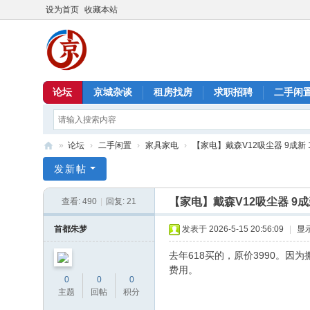
设为首页
收藏本站
论坛
京城杂谈
租房找房
求职招聘
二手闲
»
论坛
›
二手闲置
›
家具家电
›
【家电】戴森V12吸尘器 9成新 1
北
发新帖
京
【家电】戴森V12吸尘器 9成新
查看:
490
|
回复:
21
信
息
首都朱梦
发表于 2026-5-15 20:56:09
|
显
港
去年618买的，原价3990。
费用。
0
0
0
主题
回帖
积分