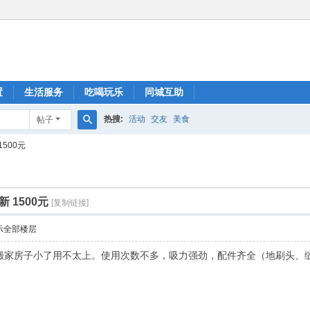
置
生活服务
吃喝玩乐
同城互助
热搜:
活动
交友
美食
帖子
搜
500元
索
 1500元
[复制链接]
示全部楼层
因为搬家房子小了用不太上。使用次数不多，吸力强劲，配件齐全（地刷头