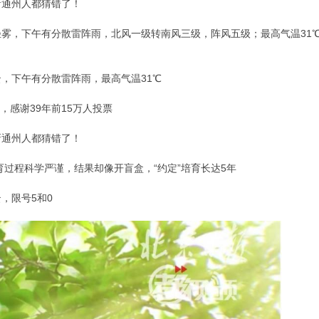
新通州人都猜错了！
轻雾，下午有分散雷阵雨，北风一级转南风三级，阵风五级；最高气温31℃
云，下午有分散雷阵雨，最高气温31℃
屏，感谢39年前15万人投票
新通州人都猜错了！
过程科学严谨，结果却像开盲盒，“约定”培育长达5年
，限号5和0