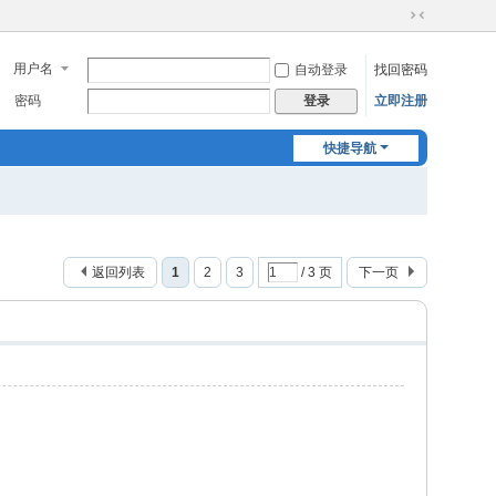
切
换
用户名
自动登录
找回密码
到
窄
密码
立即注册
登录
版
快捷导航
返回列表
1
2
3
/ 3 页
下一页