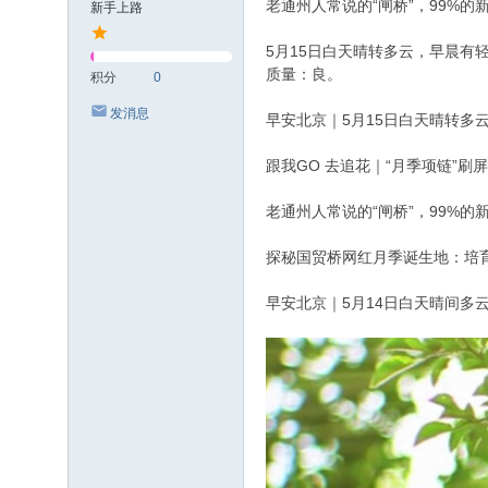
老通州人常说的“闸桥”，99%的
新手上路
5月15日白天晴转多云，早晨有
质量：良。
积分
0
发消息
早安北京｜5月15日白天晴转多
跟我GO 去追花｜“月季项链”刷
老通州人常说的“闸桥”，99%的
探秘国贸桥网红月季诞生地：培育
早安北京｜5月14日白天晴间多云