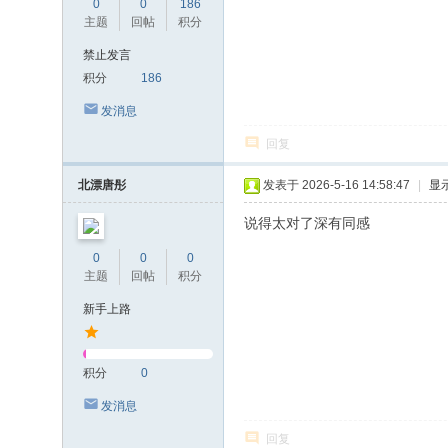
0
0
186
主题
回帖
积分
禁止发言
积分
186
发消息
回复
北漂唐彤
发表于 2026-5-16 14:58:47
|
显
说得太对了深有同感
0
0
0
主题
回帖
积分
新手上路
积分
0
发消息
回复