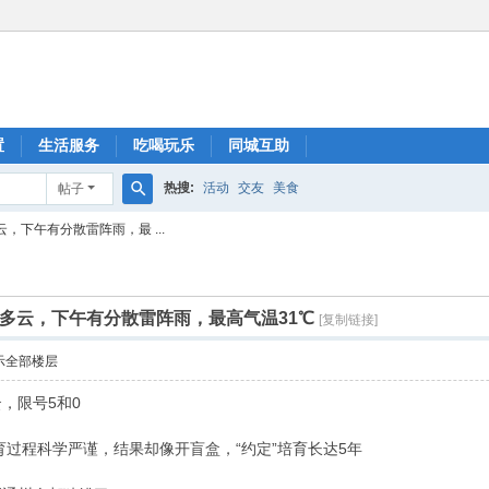
置
生活服务
吃喝玩乐
同城互助
热搜:
活动
交友
美食
帖子
搜
，下午有分散雷阵雨，最 ...
索
转多云，下午有分散雷阵雨，最高气温31℃
[复制链接]
示全部楼层
，限号5和0
过程科学严谨，结果却像开盲盒，“约定”培育长达5年