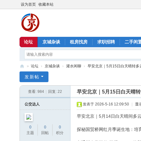
设为首页
收藏本站
论坛
京城杂谈
租房找房
求职招聘
二手闲
»
论坛
›
京城杂谈
›
灌水闲聊
›
早安北京｜5月15日白天晴转多云
北
发新帖
京
早安北京｜5月15日白天晴
查看:
984
|
回复:
22
信
息
公交达人
发表于 2026-5-16 12:09:50
|
显
港
早安北京｜5月14日白天晴间多云
0
0
0
探秘国贸桥网红月季诞生地：培育
主题
回帖
积分