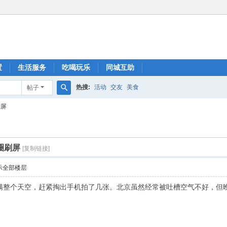
置
生活服务
吃喝玩乐
同城互助
热搜:
活动
交友
美食
帖子
搜
刷屏
索
圈刷屏
[复制链接]
示全部楼层
满整个天空，赶紧掏出手机拍了几张。北京虽然经常被吐槽空气不好，但