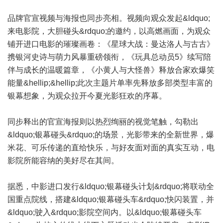
品牌官宣视频与海报也同步亮相。视频向观众发起&ldquo;
来电影院，大胆碰头&rdquo;的邀约，以高燃画面，为观众
铺开进口电影的璀璨画卷：《星球大战：曼达洛人与古古》
携银河史诗与萌力风暴重磅领衔，《玩具总动员5》续写陪
伴与成长的温暖篇章，《小黄人与大怪兽》释放合家欢爆笑
能量&hellip;&hellip;此次主题片单率先释放多部类型丰富的
银幕想象，为观众拉开今夏光影狂欢的序幕。
同步释出的官宣海报则以热烈绚丽的视觉笔触，勾勒出
&ldquo;银幕碰头&rdquo;的场景，光影带来的全新世界，爆
米花、可乐传递的直给快乐，与好友面对面的真实互动，电
影院所能容纳的美好尽在其间。
据悉，中影进口发行&ldquo;银幕碰头计划&rdquo;将联动全
国重点院线，搭建&ldquo;银幕碰头车&rdquo;快闪装置，并
&ldquo;驶入&rdquo;影院空间内。以&ldquo;银幕碰头车