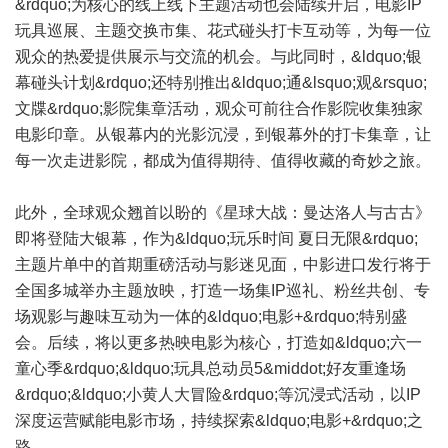
&rdquo;为核心的线上线下主题活动也会陆续开启，电影IP
玩具巡展、主题交换市集、花式碰头打卡互动等，为每一位
观众的热爱提供展示与交流的机会。与此同时，&ldquo;银
幕碰头计划&rdquo;还特别推出&ldquo;通&lsquo;观&rsquo;
文牒&rdquo;影院集章活动，观众可前往合作影院收集独家
电影印章。从银幕内的光影沉浸，到银幕外的打卡集章，让
每一次走进影院，都成为值得期待、值得收藏的奇妙之旅。
此外，全球观众翘首以盼的《星球大战：曼达洛人与古古》
即将登陆大银幕，作为&ldquo;玩乐时间 夏日无限&rdquo;
主题片单中的首期重磅活动与影迷见面，中影进口发行将于
全国多城举办主题放映，打造一场集IP巡礼、粉丝共创、专
场观影与趣味互动为一体的&ldquo;电影+&rdquo;特别盛
会。后续，将以更多热映电影为核心，打造如&ldquo;六一
童心季&rdquo;&ldquo;玩具总动员5&middot;好友重逢场
&rdquo;&ldquo;小黄人大冒险&rdquo;等沉浸式活动，以IP
深度运营赋能电影市场，持续探索&ldquo;电影+&rdquo;之
路。