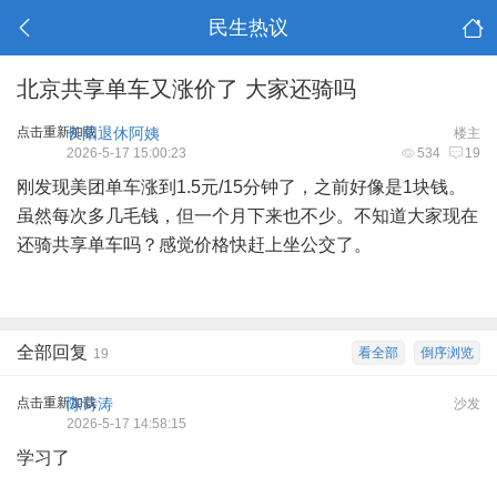
民生热议
北京共享单车又涨价了 大家还骑吗
点击重新加载
长阳退休阿姨
楼主
2026-5-17 15:00:23
534
19
刚发现美团单车涨到1.5元/15分钟了，之前好像是1块钱。
虽然每次多几毛钱，但一个月下来也不少。不知道大家现在
还骑共享单车吗？感觉价格快赶上坐公交了。
全部回复
看全部
倒序浏览
19
点击重新加载
陈诗涛
沙发
2026-5-17 14:58:15
学习了