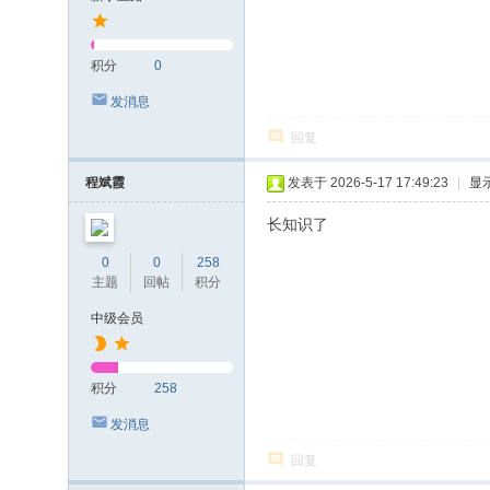
积分
0
发消息
回复
程斌霞
发表于 2026-5-17 17:49:23
|
显
长知识了
0
0
258
主题
回帖
积分
中级会员
积分
258
发消息
回复