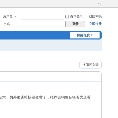
切
换
用户名
自动登录
找回密码
到
窄
密码
立即注册
登录
版
快捷导航
返回列表
差大。另外银杏叶快要变黄了，推荐去钓鱼台银杏大道看