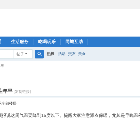
置
生活服务
吃喝玩乐
同城互助
热搜:
活动
交友
美食
帖子
搜
年早
索
往年早
[复制链接]
示全部楼层
预报说这周气温要降到15度以下。提醒大家注意添衣保暖，尤其是早晚温