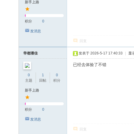
新手上路
积分
0
发消息
回复
帝都潘佳
发表于 2026-5-17 17:40:33
|
显
已经去体验了不错
0
1
0
主题
回帖
积分
新手上路
积分
0
发消息
回复