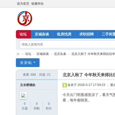
设为首页
收藏本站
论坛
京城杂谈
租房找房
求职招聘
二手闲
»
论坛
›
京城杂谈
›
北京头条
›
北京入秋了 今年秋天来得比往
北
发新帖
京
北京入秋了 今年秋天来得比
查看:
688
|
回复:
21
信
息
立水桥猫奴
发表于 2026-5-17 17:59:23
|
显
港
今天出门明显感觉凉了，看天气
看，每年都很美。
0
0
0
主题
回帖
积分