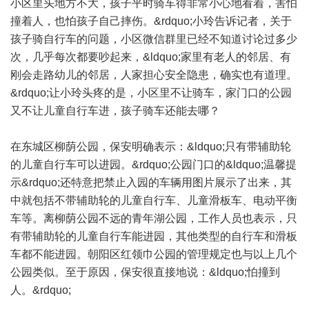
小区里头地方不大，孩子平时骑车得非常小心地看着，害怕
撞着人，也怕孩子自己摔伤。&rdquo;小玲告诉记者，关于
孩子骑自行车的问题，小区微信群里已经不知道讨论过多少
次，几乎每次都要吵起来，&ldquo;家里有老人的邻居、有
刚会走路幼儿的邻居，人家担心安全隐患，确实也有道理。
&rdquo;让小玲头疼的是，小区里不让骑车，家门口的公园
又不让儿童自行车进，孩子骑车还能去哪？
在东城区柳荫公园，保安明确表示：&ldquo;只有带辅助轮
的儿童自行车可以进园。&rdquo;公园门口的&ldquo;温馨提
示&rdquo;还特意把禁止入园的车辆用图片展示了出来，其
中就包括不带辅助轮的儿童自行车、儿童滑板车、电动平衡
车等。离柳荫公园不远的青年湖公园，工作人员也表示，只
有带辅助轮的儿童自行车能进园，其他类型的自行车和滑板
车都不能进园。朝阳区红领巾公园的管理规定也与以上几个
公园类似。至于原因，保安很直接地说：&ldquo;怕撞到
人。&rdquo;