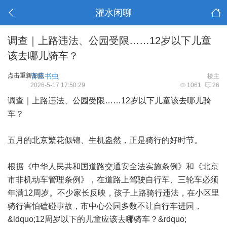
灌水闲聊
调查｜上路违法、公园受限……12岁以下儿童
该去哪儿骑车？
点击重新加载
管庄书虫
楼主
2026-5-17 17:50:29
1061
26
调查｜上路违法、公园受限……12岁以下儿童该去哪儿骑
车？
五月的北京繁花似锦、生机盎然，正是骑行的好时节。
根据《中华人民共和国道路交通安全法实施条例》和《北京
市非机动车管理条例》，在道路上驾驶自行车、三轮车必须
年满12周岁。不少家长反映，孩子上路骑行违法，在小区里
骑行害怕磕碰事故，市中心公园多数不让自行车进园，
&ldquo;12周岁以下的儿童应该去哪骑车？&rdquo;