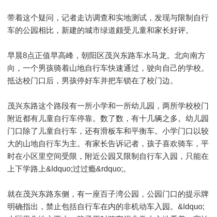
带着这个疑问，记者走访调查和实地测试，发现与限制自行
车的公园相比，新建的城市绿道颇受儿童和家长好评。
早晨8点正值早高峰，朝阳区茂兴东路车水马龙。北向南方
向，一个男孩骑着山地自行车快速通过，驶向自己的学校。
抵达校门口后，男孩停好车并把车锁在了校门边。
茂兴东路这个路段有一所小学和一所幼儿园，两所学校校门
附近都有儿童自行车停靠。数了数，有十几辆之多。幼儿园
门口除了儿童自行车，还有滑板车和平衡车。小学门口以较
大的山地自行车为主。有家长告诉记者，孩子喜欢骑车，平
时在小区里空间受限，附近公园又限制自行车入园，只能在
上下学路上&ldquo;过过瘾&rdquo;。
就在茂兴东路东侧，有一座百子湾公园，公园门口的提示牌
明确指出，禁止包括自行车在内的非机动车入园。&ldquo;