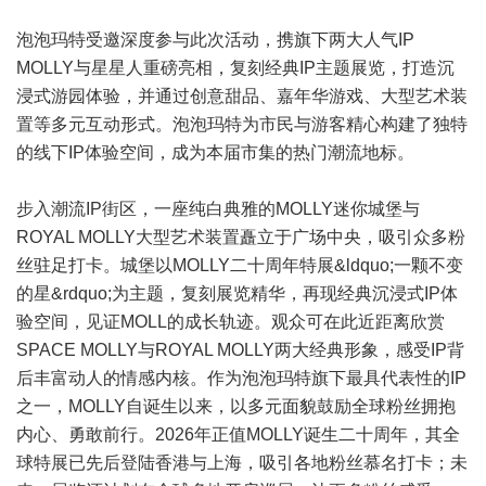
泡泡玛特受邀深度参与此次活动，携旗下两大人气IP
MOLLY与星星人重磅亮相，复刻经典IP主题展览，打造沉
浸式游园体验，并通过创意甜品、嘉年华游戏、大型艺术装
置等多元互动形式。泡泡玛特为市民与游客精心构建了独特
的线下IP体验空间，成为本届市集的热门潮流地标。
步入潮流IP街区，一座纯白典雅的MOLLY迷你城堡与
ROYAL MOLLY大型艺术装置矗立于广场中央，吸引众多粉
丝驻足打卡。城堡以MOLLY二十周年特展&ldquo;一颗不变
的星&rdquo;为主题，复刻展览精华，再现经典沉浸式IP体
验空间，见证MOLL的成长轨迹。观众可在此近距离欣赏
SPACE MOLLY与ROYAL MOLLY两大经典形象，感受IP背
后丰富动人的情感内核。作为泡泡玛特旗下最具代表性的IP
之一，MOLLY自诞生以来，以多元面貌鼓励全球粉丝拥抱
内心、勇敢前行。2026年正值MOLLY诞生二十周年，其全
球特展已先后登陆香港与上海，吸引各地粉丝慕名打卡；未