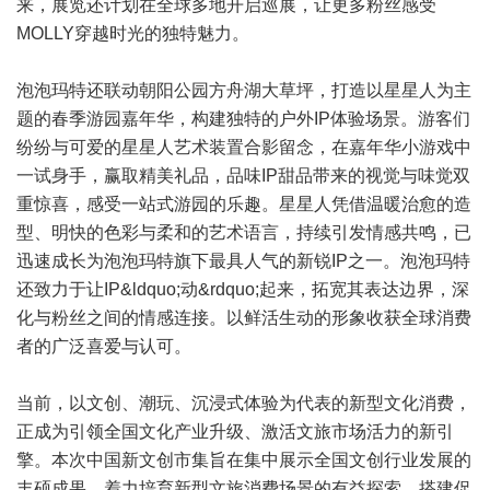
来，展览还计划在全球多地开启巡展，让更多粉丝感受
MOLLY穿越时光的独特魅力。
泡泡玛特还联动朝阳公园方舟湖大草坪，打造以星星人为主
题的春季游园嘉年华，构建独特的户外IP体验场景。游客们
纷纷与可爱的星星人艺术装置合影留念，在嘉年华小游戏中
一试身手，赢取精美礼品，品味IP甜品带来的视觉与味觉双
重惊喜，感受一站式游园的乐趣。星星人凭借温暖治愈的造
型、明快的色彩与柔和的艺术语言，持续引发情感共鸣，已
迅速成长为泡泡玛特旗下最具人气的新锐IP之一。泡泡玛特
还致力于让IP&ldquo;动&rdquo;起来，拓宽其表达边界，深
化与粉丝之间的情感连接。以鲜活生动的形象收获全球消费
者的广泛喜爱与认可。
当前，以文创、潮玩、沉浸式体验为代表的新型文化消费，
正成为引领全国文化产业升级、激活文旅市场活力的新引
擎。本次中国新文创市集旨在集中展示全国文创行业发展的
丰硕成果，着力培育新型文旅消费场景的有益探索，搭建促