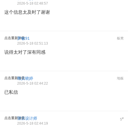
2026-5-18 02:48:57
这个信息太及时了谢谢
点击重新加载
罗敏91
板凳
2026-5-18 02:51:13
说得太对了深有同感
点击重新加载
顺义晓婷
地板
2026-5-18 02:44:22
已私信
点击重新加载
望京设计师
#
5
2026-5-18 02:44:19