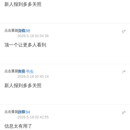
新人报到多多关照
点击重新加载
沈伟98
#
6
2026-5-18 02:54:36
顶一个让更多人看到
点击重新加载
窦店书虫
#
7
2026-5-18 02:45:14
新人报到多多关照
点击重新加载
赵萍94
#
8
2026-5-18 02:42:55
信息太有用了