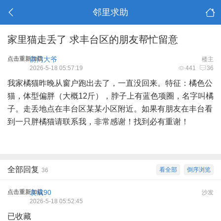
邻里求助
家里猫走丢了 求丰台区的朋友帮忙留意
点击重新加载
前门大爷
楼主
2026-5-18 05:57:19
441
36
我家橘猫昨晚从窗户跑出去了，一直没回来。特征：橘色公
猫，体型偏胖（大概12斤），脖子上有蓝色项圈，名字叫橘
子。走丢地点在丰台区某某小区附近。如果有朋友在丰台看
到一只胖橘猫请联系我，非常感谢！找到必有重谢！
全部回复
看全部
倒序浏览
36
点击重新加载
袁成90
沙发
2026-5-18 05:52:45
已收藏