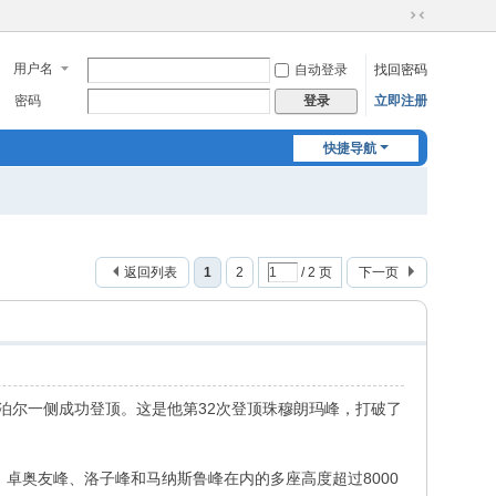
切
换
用户名
自动登录
找回密码
到
窄
密码
立即注册
登录
版
快捷导航
返回列表
1
2
/ 2 页
下一页
峰南坡尼泊尔一侧成功登顶。这是他第32次登顶珠穆朗玛峰，打破了
、卓奥友峰、洛子峰和马纳斯鲁峰在内的多座高度超过8000