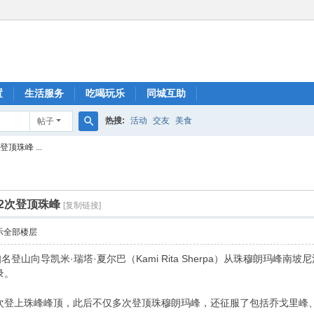
置
生活服务
吃喝玩乐
同城互助
热搜:
活动
交友
美食
帖子
搜
珠峰 ...
索
2次登顶珠峰
[复制链接]
示全部楼层
名登山向导凯米·瑞塔·夏尔巴（Kami Rita Sherpa）从珠穆朗玛
录。
他首次登上珠峰峰顶，此后不仅多次登顶珠穆朗玛峰，还征服了包括乔戈里峰