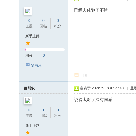
已经去体验了不错
0
0
0
主题
回帖
积分
新手上路
积分
0
发消息
回复
萧刚依
发表于 2026-5-18 07:37:07
|
显
说得太对了深有同感
0
1
0
主题
回帖
积分
新手上路