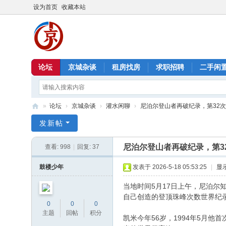
设为首页
收藏本站
论坛
京城杂谈
租房找房
求职招聘
二手闲
»
论坛
›
京城杂谈
›
灌水闲聊
›
尼泊尔登山者再破纪录，第32次登顶
北
发新帖
京
尼泊尔登山者再破纪录，第3
查看:
998
|
回复:
37
信
息
鼓楼少年
发表于 2026-5-18 05:53:25
|
显
港
当地时间5月17日上午，尼泊尔知
自己创造的登顶珠峰次数世界纪
0
0
0
主题
回帖
积分
凯米今年56岁，1994年5月