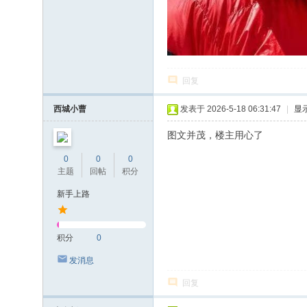
回复
西城小曹
发表于 2026-5-18 06:31:47
|
显
图文并茂，楼主用心了
0
0
0
主题
回帖
积分
新手上路
积分
0
发消息
回复