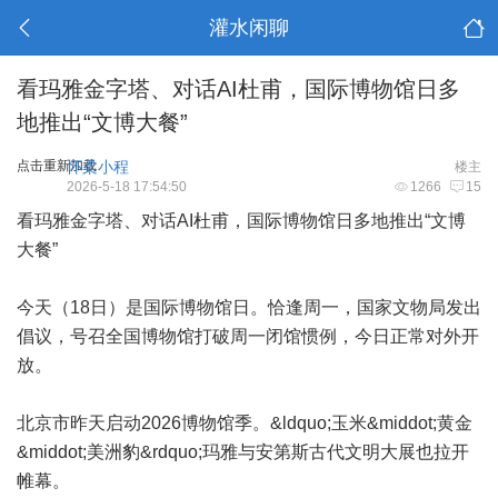
灌水闲聊
看玛雅金字塔、对话AI杜甫，国际博物馆日多
地推出“文博大餐”
点击重新加载
怀柔小程
楼主
2026-5-18 17:54:50
1266
15
看玛雅金字塔、对话AI杜甫，国际博物馆日多地推出“文博
大餐”
今天（18日）是国际博物馆日。恰逢周一，国家文物局发出
倡议，号召全国博物馆打破周一闭馆惯例，今日正常对外开
放。
北京市昨天启动2026博物馆季。&ldquo;玉米&middot;黄金
&middot;美洲豹&rdquo;玛雅与安第斯古代文明大展也拉开
帷幕。