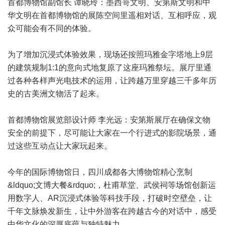
首都博物馆副馆长 谭晓玲：墨西哥文明、安第斯文明和中
华文明在首都博物馆的展陈空间里遥相对话、互相呼应，观
众可能会有不同的体验。
为了增加沉浸式体验效果，现场还按照玛雅金字塔地上9层
的建筑规制1:1的意向式地复原了这座玛雅祭坛。展厅里通
过各种各样声光电技术的运用，让跨越万里穿越三千多年历
史的古美洲文物活了起来。
首都博物馆展览部设计师 李光远：安第斯展厅在确保文物
安全的前提下，尽可能让大家在一个行进式的影院场景，通
过这些互动点让大家玩起来。
今年的国际博物馆日，四川成都各大博物馆精心烹制
&ldquo;文博大餐&rdquo;，杜甫草堂、武侯祠等场馆创新运
用数字人、AR沉浸式体验等科技手段，打破时空壁垒，让
千年文脉焕发新生，让中外游客在跨越古今的对话中，感受
中华文化的深厚底蕴与独特魅力。