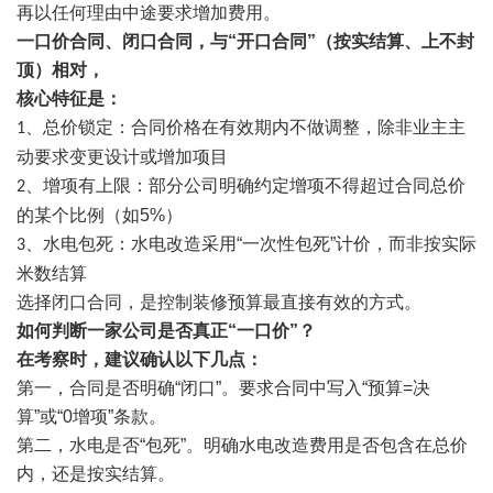
再以任何理由中途要求增加费用
。
一口价合同、闭口合同，
与
“
开口合同
”
（按实结算、上不封
顶）相对，
核心特征是：
总价锁定：合同价格在有效期内不做调整，除非业主主
1、
动要求变更设计或增加项目
增项有上限：部分公司明确约定增项不得超过合同总价
2、
的某个比例（如
5%
）
、
水电包死：水电改造采用
“
一次性包死
”
计价，而非按实际
3
米数结算
选择闭口合同，是控制装修预算最直接有效的方式。
如何判断一家公司是否真正
“
一口价
”
？
在考察时，建议确认以下几点：
第一，
合同是否明确
“
闭口
”。
要求合同中写入
“
预算
=
决
算
”
或
“0
增项
”
条款
。
第二，
水电是否
“
包死
”。
明确水电改造费用是否包含在总价
内，还是按实结算
。