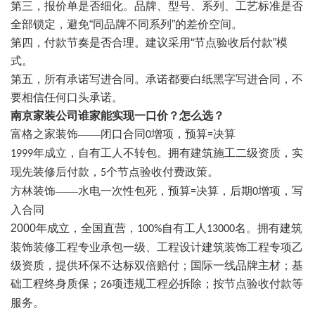
第三，
报价单是否细化
。
品牌、型号、系列、工艺标准是否
全部锁定，避免
“
同品牌不同系列
”
的差价空间
。
第四，
付款节奏是否合理
。
建议采用
“
节点验收后付款
”
模
式
。
第五，
所有承诺写进合同
。承诺都要白纸黑字写进合同，不
要相信任何口头承诺。
南京家装公司谁家能实现一口价？怎么选？
富格之家装饰
——闭口合同
增项，预算
决算
0
=
年成立，自有工人不转包。拥有建筑施工二级资质，实
1999
现先装修后付款，
个节点验收付费政策。
5
方林装饰
——水电一次性包死，预算
决算，后期
增项，写
=
0
入合同
2000
年成立，全国直营，
自有工人
名
。拥有建筑
100%
13000
装饰装修工程专业承包一级、工程设计建筑装饰工程专项乙
级资质，提供环保不达标双倍赔付；国际一线品牌主材；基
础工程终身质保；
项违规工程必拆除；按节点验收付款等
26
服务。