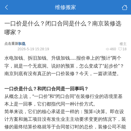
维修搬家
一口价是什么？闭口合同是什么？南京装修选
哪家？
点击重新加载
半岛
楼主
2026-5-19 15:28:19
460
18
水电加钱、拆旧加钱、升级加钱
报价单上的
“
预计
”
两个
……
字，就是一个无底洞。说好的预算，怎么变成了
“
起步价
”
？
南京到底有没有真正的一口价装修？今天，一篇讲清楚。
一口价是什么？和闭口合同是一回事吗？
从概念上说，
“
一口价
”
和
“
闭口合同
”
在装修行业的语境里基
本上是一回事，它们都指代同一种计价方式
。
简单来说，它们的核心承诺是一样的：预算
=
决算。即在设
计方案和施工项目没有发生业主主动要求变更的情况下，装
修的最终结算价格就等于合同签订时的总价，装修公司不能