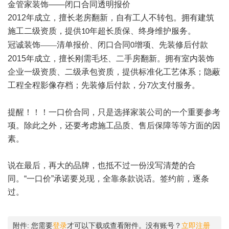
金管家装饰
——闭口合同透明报价
2012
年成立，擅长老房翻新，自有工人不转包
。拥有建筑
施工二级资质，提供
年超长质保、终身维护服务。
10
冠诚装饰
——清单报价、闭口合同
增项、先装修后付款
0
2015
年成立，擅长刚需毛坯、二手房翻新
。拥有室内装饰
企业一级资质、二级承包资质，提供标准化工艺体系；隐蔽
工程全程影像存档；先装修后付款，分
次支付服务。
7
提醒！！！一口价合同，只是选择家装公司的一个重要参考
项。除此之外，还要考虑施工品质、售后保障等等方面的因
素。
说在最后
，
再大的品牌，也抵不过一份没写清楚的合
同。
“
一口价
”
承诺要兑现，全靠条款说话。签约前，逐条
过。
附件:
您需要
登录
才可以下载或查看附件。没有账号？
立即注册