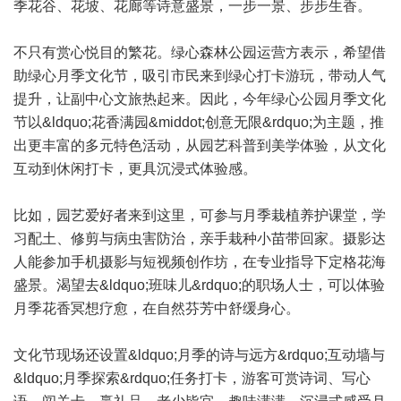
季花谷、花坡、花廊等诗意盛景，一步一景、步步生香。
不只有赏心悦目的繁花。绿心森林公园运营方表示，希望借
助绿心月季文化节，吸引市民来到绿心打卡游玩，带动人气
提升，让副中心文旅热起来。因此，今年绿心公园月季文化
节以&ldquo;花香满园&middot;创意无限&rdquo;为主题，推
出更丰富的多元特色活动，从园艺科普到美学体验，从文化
互动到休闲打卡，更具沉浸式体验感。
比如，园艺爱好者来到这里，可参与月季栽植养护课堂，学
习配土、修剪与病虫害防治，亲手栽种小苗带回家。摄影达
人能参加手机摄影与短视频创作坊，在专业指导下定格花海
盛景。渴望去&ldquo;班味儿&rdquo;的职场人士，可以体验
月季花香冥想疗愈，在自然芬芳中舒缓身心。
文化节现场还设置&ldquo;月季的诗与远方&rdquo;互动墙与
&ldquo;月季探索&rdquo;任务打卡，游客可赏诗词、写心