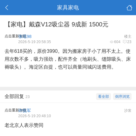
家具家电
【家电】戴森V12吸尘器 9成新 1500元
点击重新加载
张瑶98
楼主
2026-5-19 20:58:35
604
23
去年618买的，原价3990。因为搬家房子小了用不太上。使
用次数不多，吸力强劲，配件齐全（地刷头、缝隙吸头、床
褥吸头）。海淀区自提，也可以商量同城闪送费用。
全部回复
看全部
倒序浏览
23
点击重新加载
许悦军
沙发
2026-5-19 20:48:10
老北京人表示赞同