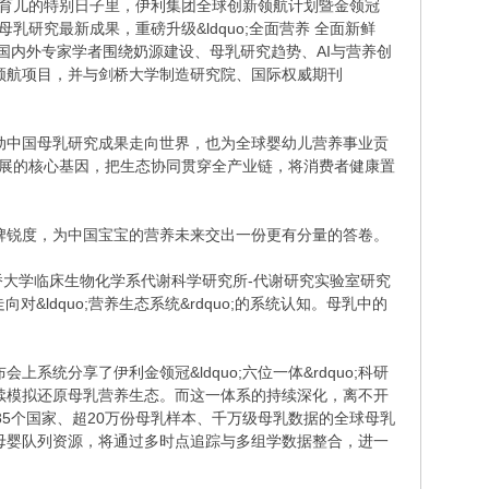
倡导科学育儿的特别日子里，伊利集团全球创新领航计划暨金领冠
球母乳研究最新成果，重磅升级&ldquo;全面营养 全面新鲜
题论坛，国内外专家学者围绕奶源建设、母乳研究趋势、AI与营养创
领航项目，并与剑桥大学制造研究院、国际权威期刊
动中国母乳研究成果走向世界，也为全球婴幼儿营养事业贡
业发展的核心基因，把生态协同贯穿全产业链，将消费者健康置
牌锐度，为中国宝宝的营养未来交出一份更有分量的答卷。
桥大学临床生物化学系代谢科学研究所-代谢研究实验室研究
对&ldquo;营养生态系统&rdquo;的系统认知。母乳中的
分享了伊利金领冠&ldquo;六位一体&rdquo;科研
续模拟还原母乳营养生态。而这一体系的持续深化，离不开
5个国家、超20万份母乳样本、千万级母乳数据的全球母乳
+母婴队列资源，将通过多时点追踪与多组学数据整合，进一