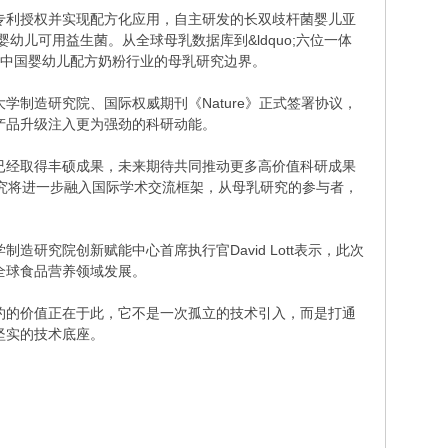
明专利授权并实现配方化应用，自主研发的长双歧杆菌婴儿亚
幼儿可用益生菌。从全球母乳数据库到&ldquo;六位一体
展中国婴幼儿配方奶粉行业的母乳研究边界。
制造研究院、国际权威期刊《Nature》正式签署协议，
产品升级注入更为强劲的科研动能。
研究领域已经取得丰硕成果，未来期待共同推动更多高价值科研成果
母乳研究将进一步融入国际学术交流框架，从母乳研究的参与者，
大学制造研究院创新赋能中心首席执行官David Lott表示，此次
全球食品营养领域发展。
约的价值正在于此，它不是一次孤立的技术引入，而是打通
更坚实的技术底座。