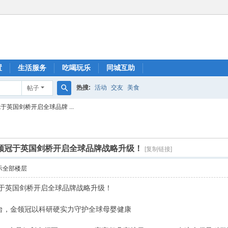
置
生活服务
吃喝玩乐
同城互助
热搜:
活动
交友
美食
帖子
搜
英国剑桥开启全球品牌 ...
索
领冠于英国剑桥开启全球品牌战略升级！
[复制链接]
示全部楼层
冠于英国剑桥开启全球品牌战略升级！
台，金领冠以科研硬实力守护全球母婴健康