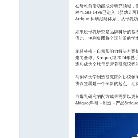
在母乳前沿功能成分研究领域，
种YLGB-1496已进入《婴幼
&rdquo;科研战略体系，从
如果说母乳研究是品牌科研的基石
借此，伊利集团将全球前沿的学
施普林格・自然影响力解决方案执行
走向全球。&rdquo;继20
逐步成为全球母婴营养研究议程
与剑桥大学制造研究院的协议签署，则将
协议签署是一个全新的起点，期
当母乳研究的配方成果需要以更
&ldquo;科研－制造－产品&