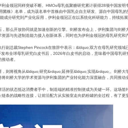
伊利金领冠同样突破不断。HMOs母乳低聚糖研究累计获得28项中国发
儿可用菌株》名单，成为该名单中首株由中国乳企自主研发、源自中国母乳的婴
母乳功能成分研究到产业化应用，伊利金领冠正在以系统化科研能力，持续拓
，那么开放协同就是加速创新的引擎。剑桥发布会上，伊利集团与剑桥大学
术资源与先进制造能力接入创新体系，同时也为伊利金领冠的母乳研究和
副总裁Stephen Pincock在致辞中表示：&ldquo;双方在母乳
24年携手发布全球母乳研究白皮书后，2026年白皮书的启动，意味着中国
的推动者。
视角从&ldquo;研究&rdquo;延伸至&ldquo;实现&rdquo;。剑桥
待将剑桥大学的学术资源与伊利集团的产业转化能力深度融合，共同推动
鲜活的状态抵达消费者手中，制造端的精准控制便成为关键一环。这场签
rdquo;链条的战略性连接，让前沿配方从实验室走向奶粉罐的全过程，有了