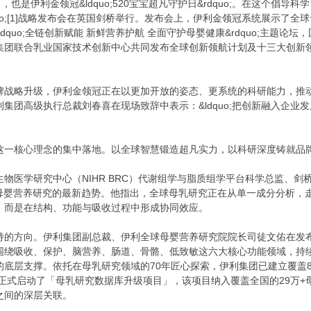
，也是伊利金领冠&ldquo;520宝宝超凡守护日&rdquo;。在这个
rdquo;[1]战略发布会在英国剑桥举行。发布会上，伊利金领冠系统展示了全
办了&ldquo;全链创新赋能 新鲜营养护航 全面守护母婴健康&rdquo;主
集团联合乳业国家技术创新中心共同发布全球创新领航计划及十三大创新
牌战略升级，伊利金领冠正在以更加开放的姿态、更系统的科研能力，推
集团高级执行总裁刘春喜在现场致辞中表示：&ldquo;把创新融入企
这一核心理念的集中落地。以全球智慧锻造超凡实力，以科研深度铸就品
物医学研究中心（NIHR BRC）代谢组学与脂质组学平台科学总监、剑
享了全球母婴营养研究的最新趋势。他指出，全球母乳研究正在从单一成分分析，走向
，而是在结构、功能与吸收过程中形成协同效应。
的方向。伊利集团副总裁、伊利全球母婴营养研究院院长司徒文佑在发布会上系统
围绕吸收、保护、脑营养、肠道、骨骼、低致敏这六大核心功能领域，持
底层支撑。依托在母乳研究领域的70年匠心探索，伊利集团已建立覆盖8
团正式启动了「母乳研究数据库升级项目」，该项目纳入覆盖全国的29万
之间的深层关联。