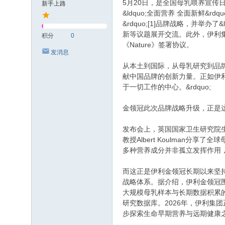
5月20日，是全国母乳喂养宣传日
新手上路
&ldquo;全面营养 全面新鲜&
&rdquo;[1]品牌战略，并举
新等议题展开交流。此外，伊利
积分
0
《Nature》签署协议。
发消息
从本土到国际，从母乳研究到品
献中国品牌的创新力量。正如伊利
于一切工作的中心。&rdquo;
金领冠此次品牌战略升级，正是
发布会上，英国国家卫生研究院生
教授Albert Koulman分
多种营养成分并非孤立发挥作用
而这正是伊利金领冠长期以来坚持
战略体系。据介绍，伊利金领冠
大规模母乳样本与长期数据积累的
研究数据库。2026年，伊利集
步探索生命早期营养与远期健康