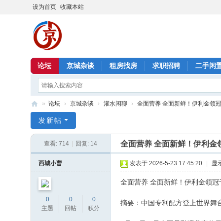
设为首页
收藏本站
论坛
京城杂谈
租房找房
求职招聘
二手闲
»
论坛
›
京城杂谈
›
灌水闲聊
›
全面营养 全面新鲜！伊利金领冠于
北
发新帖
京
全面营养 全面新鲜！伊利金
查看:
714
|
回复:
14
信
息
西城小曹
发表于 2026-5-23 17:45:20
|
显
港
全面营养 全面新鲜！伊利金领
0
0
0
摘要：中国专利配方登上世界舞
主题
回帖
积分